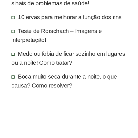
n
sinais de problemas de saúde!
a
10 ervas para melhorar a função dos rins
i
s
Teste de Rorschach – Imagens e
interpretação!
S
a
Medo ou fobia de ficar sozinho em lugares
ú
ou a noite! Como tratar?
d
Boca muito seca durante a noite, o que
e
causa? Como resolver?