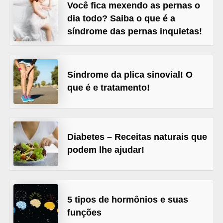
l
Você fica mexendo as pernas o
i
dia todo? Saiba o que é a
síndrome das pernas inquietas!
m
e
n
Síndrome da plica sinovial! O
t
que é e tratamento!
a
ç
ã
Diabetes – Receitas naturais que
o
podem lhe ajudar!
S
a
u
d
5 tipos de hormônios e suas
á
funções