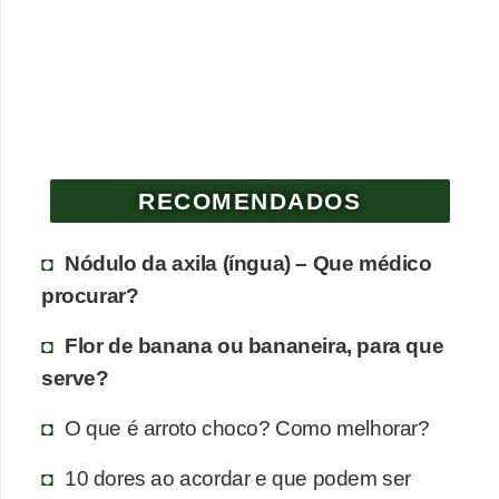
e
P
l
a
n
RECOMENDADOS
t
a
Nódulo da axila (íngua) – Que médico
s
procurar?
m
e
Flor de banana ou bananeira, para que
d
serve?
i
O que é arroto choco? Como melhorar?
c
i
10 dores ao acordar e que podem ser