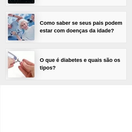
v
e
l
Como saber se seus pais podem
estar com doenças da idade?
P
l
a
n
O que é diabetes e quais são os
o
tipos?
s
d
e
s
a
ú
d