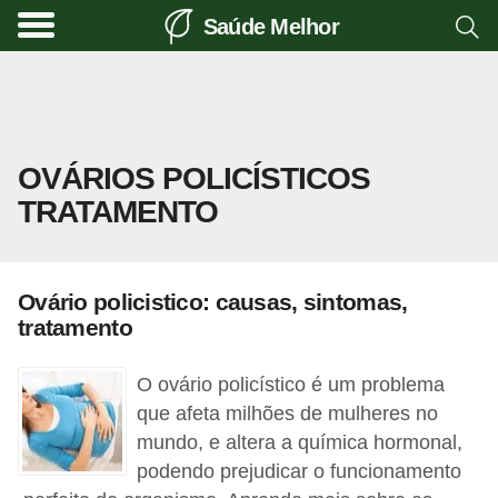
Saúde Melhor
A
t
i
v
OVÁRIOS POLICÍSTICOS
i
TRATAMENTO
d
a
d
Ovário policistico: causas, sintomas,
e
tratamento
f
í
O ovário policístico é um problema
s
que afeta milhões de mulheres no
mundo, e altera a química hormonal,
i
podendo prejudicar o funcionamento
c