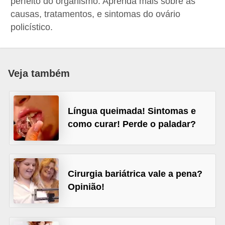
perfeito do organismo. Aprenda mais sobre as
a
causas, tratamentos, e sintomas do ovário
B
policístico.
e
l
e
Veja também
z
a
Língua queimada! Sintomas e
D
como curar! Perde o paladar?
i
e
t
Cirurgia bariátrica vale a pena?
a
Opinião!
e
A