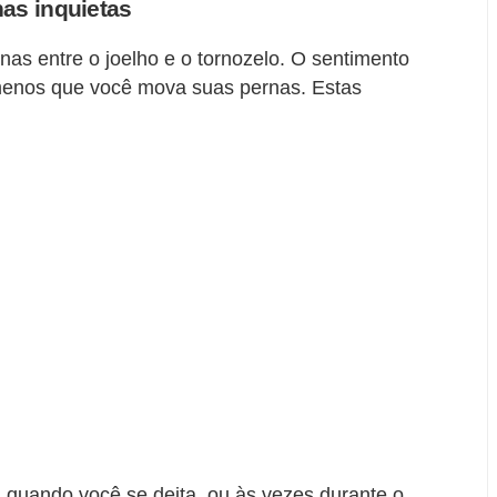
as inquietas
as entre o joelho e o tornozelo. O sentimento
a menos que você mova suas pernas. Estas
 quando você se deita, ou às vezes durante o