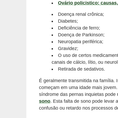
l
Ovário policistico: causas
i
Doença renal crônica;
m
Diabetes;
e
Deficiência de ferro;
n
Doença de Parkinson;
t
Neuropatia periférica;
Gravidez;
a
O uso de certos medicament
ç
canais de cálcio, lítio, ou neuro
ã
Retirada de sedativos.
o
S
É geralmente transmitida na família.
começam em uma idade mais jovem. O 
a
síndrome das pernas inquietas pode 
u
sono
. Esta falta de sono pode levar
d
confusão ou retardo nos processos 
á