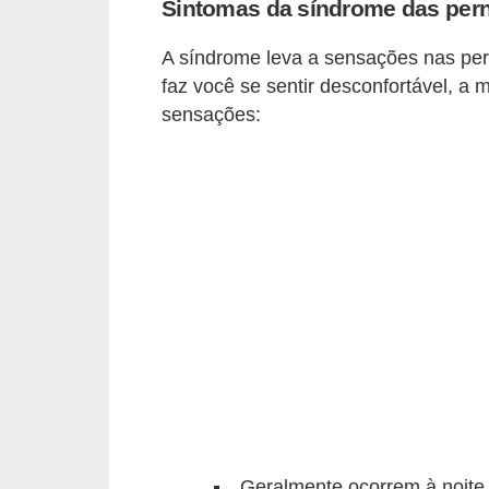
Sintomas da síndrome das pern
v
e
A síndrome leva a sensações nas pern
l
faz você se sentir desconfortável, 
sensações:
P
l
a
n
o
s
d
e
s
a
ú
d
Geralmente ocorrem à noite,