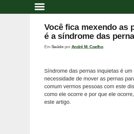
A
t
Você fica mexendo as p
i
é a síndrome das perna
v
Em
Saúde
por
André M. Coelho
i
d
a
Síndrome das pernas inquietas é um d
d
necessidade de mover as pernas par
e
comum vermos pessoas com este di
f
como ele ocorre e por que ele ocorre
este artigo.
í
s
i
c