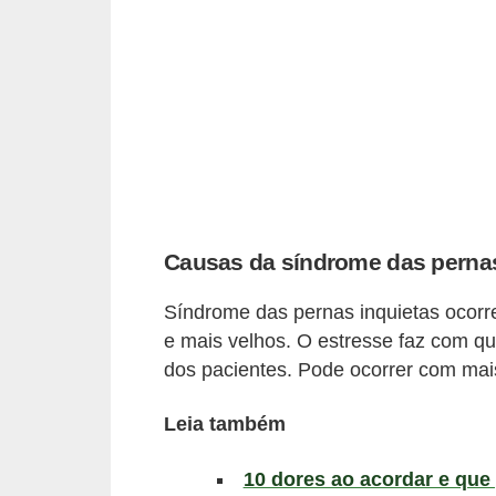
a
B
e
l
e
z
a
Causas da síndrome das pernas
D
i
Síndrome das pernas inquietas ocorr
e
e mais velhos. O estresse faz com qu
t
dos pacientes. Pode ocorrer com mai
a
Leia também
e
A
10 dores ao acordar e que