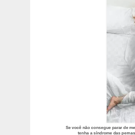
n
a
i
s
S
a
ú
d
e
Se você não consegue parar de mex
tenha a síndrome das pernas