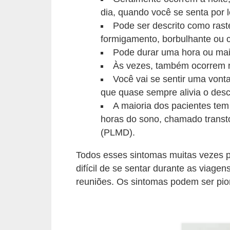
e
dia, quando você se senta por 
Pode ser descrito como rast
P
formigamento, borbulhante ou 
l
Pode durar uma hora ou mai
a
Às vezes, também ocorrem na
n
Você vai se sentir uma vonta
t
que quase sempre alivia o desc
A maioria dos pacientes tem
a
horas do sono, chamado trans
s
(PLMD).
m
e
Todos esses sintomas muitas vezes 
difícil de se sentar durante as viage
d
reuniões. Os sintomas podem ser pior
i
c
i