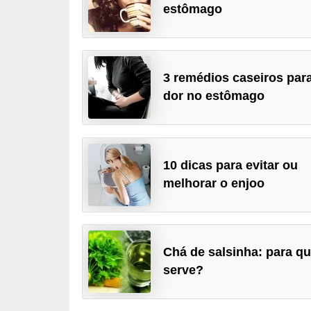
estômago
a
B
e
3 remédios caseiros par
l
dor no estômago
e
z
a
10 dicas para evitar ou
D
melhorar o enjoo
i
e
t
Chá de salsinha: para q
a
serve?
e
A