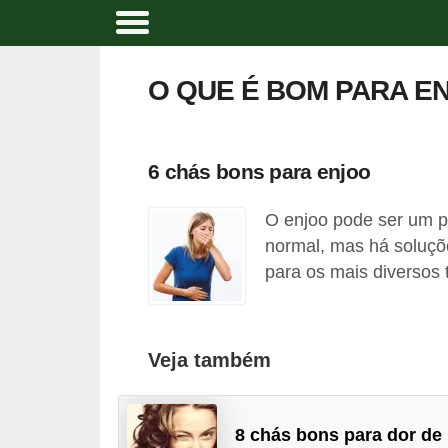
A
t
O QUE É BOM PARA E
i
v
i
6 chás bons para enjoo
d
O enjoo pode ser um p
a
normal, mas há soluçõ
d
para os mais diversos 
e
f
í
Veja também
s
i
c
8 chás bons para dor de