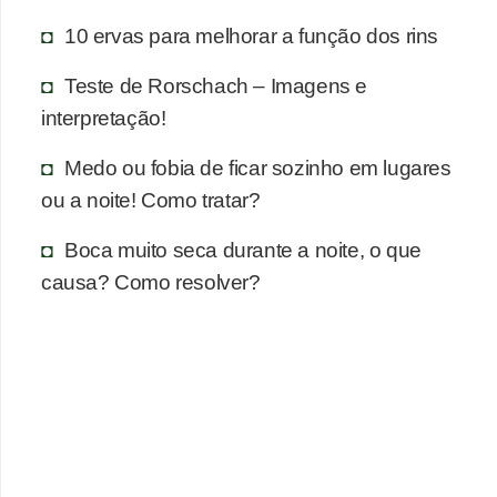
n
10 ervas para melhorar a função dos rins
a
i
Teste de Rorschach – Imagens e
s
interpretação!
S
Medo ou fobia de ficar sozinho em lugares
a
ou a noite! Como tratar?
ú
d
Boca muito seca durante a noite, o que
e
causa? Como resolver?