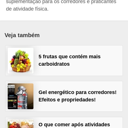
suplementação para os corredores e praticantes
a
de atividade física.
B
e
l
Veja também
e
z
5 frutas que contém mais
a
carboidratos
D
i
e
Gel energético para corredores!
t
Efeitos e propriedades!
a
e
A
O que comer após atividades