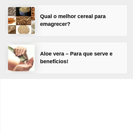
v
e
Qual o melhor cereal para
l
emagrecer?
P
l
a
Aloe vera – Para que serve e
n
benefícios!
o
s
d
e
s
a
ú
d