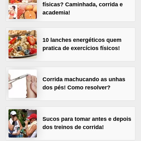
l
físicas? Caminhada, corrida e
i
academia!
m
e
n
10 lanches energéticos quem
pratica de exercícios físicos!
t
a
ç
ã
Corrida machucando as unhas
o
dos pés! Como resolver?
S
a
u
Sucos para tomar antes e depois
d
dos treinos de corrida!
á