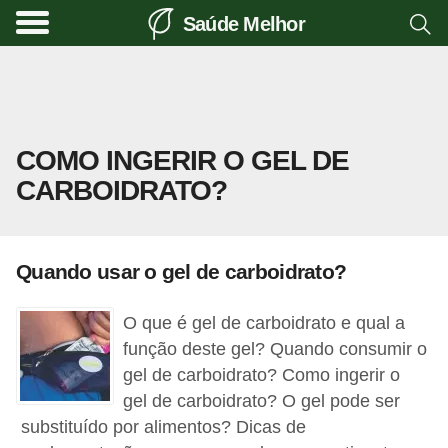
Saúde Melhor
A
t
i
v
COMO INGERIR O GEL DE
i
CARBOIDRATO?
d
a
d
Quando usar o gel de carboidrato?
e
f
O que é gel de carboidrato e qual a
í
função deste gel? Quando consumir o
s
gel de carboidrato? Como ingerir o
gel de carboidrato? O gel pode ser
i
substituído por alimentos? Dicas de
c