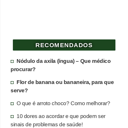
e
P
l
a
n
RECOMENDADOS
t
a
Nódulo da axila (íngua) – Que médico
s
procurar?
m
Flor de banana ou bananeira, para que
e
serve?
d
i
O que é arroto choco? Como melhorar?
c
10 dores ao acordar e que podem ser
i
sinais de problemas de saúde!