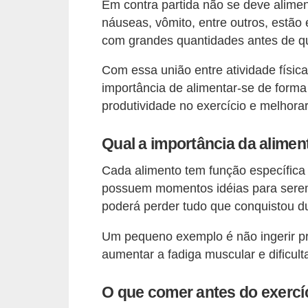
l
Em contra partida não se deve alimen
náuseas, vômito, entre outros, estão 
i
com grandes quantidades antes de qua
m
e
Com essa união entre atividade físic
n
importância de alimentar-se de forma
produtividade no exercício e melhorar
t
a
Qual a importância da alime
ç
ã
Cada alimento tem função específica
possuem momentos idéias para serem
o
poderá perder tudo que conquistou du
S
a
Um pequeno exemplo é não ingerir pro
u
aumentar a fadiga muscular e dificul
d
O que comer antes do exercíc
á