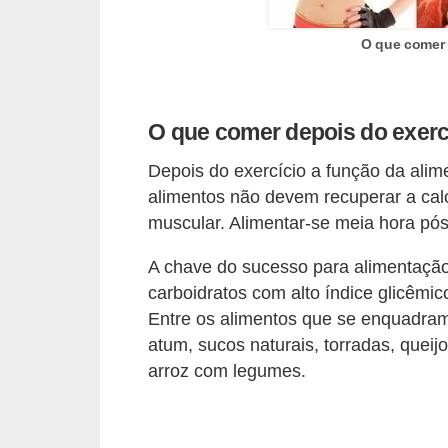
n
a
O que comer 
i
s
O que comer depois do exercí
S
a
Depois do exercício a função da ali
ú
alimentos não devem recuperar a calo
d
muscular. Alimentar-se meia hora pós
e
A chave do sucesso para alimentação c
carboidratos com alto índice glicêmic
Entre os alimentos que se enquadram
atum, sucos naturais, torradas, queij
arroz com legumes.