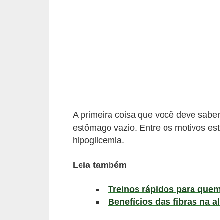
a
B
e
l
e
z
a
A primeira coisa que você deve saber
D
estômago vazio. Entre os motivos es
i
hipoglicemia.
e
t
Leia também
a
Treinos rápidos para quem
e
Benefícios das fibras na a
A