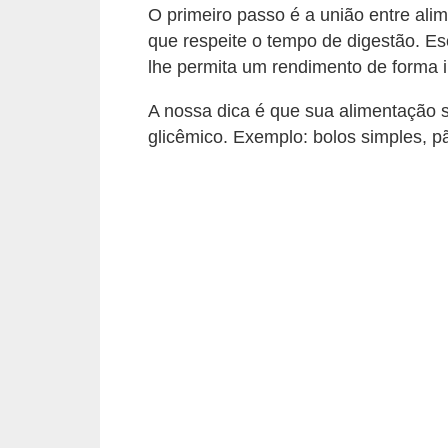
v
O primeiro passo é a união entre ali
e
que respeite o tempo de digestão. Es
lhe permita um rendimento de forma 
l
P
A nossa dica é que sua alimentação 
glicêmico. Exemplo: bolos simples, p
l
a
n
o
s
d
e
s
a
ú
d