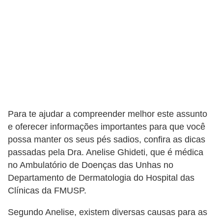
v
e
l
P
l
a
n
o
Para te ajudar a compreender melhor este assunto
s
e oferecer informações importantes para que você
possa manter os seus pés sadios, confira as dicas
d
passadas pela Dra. Anelise Ghideti, que é médica
e
no Ambulatório de Doenças das Unhas no
s
Departamento de Dermatologia do Hospital das
a
Clínicas da FMUSP.
ú
Segundo Anelise, existem diversas causas para as
d