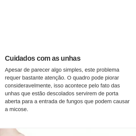
n
a
i
s
S
a
Cuidados com as unhas
ú
d
Apesar de parecer algo simples, este problema
e
requer bastante atenção. O quadro pode piorar
consideravelmente, isso acontece pelo fato das
unhas que estão descolados servirem de porta
aberta para a entrada de fungos que podem causar
a micose.