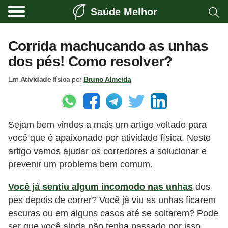
Saúde Melhor
A
t
Corrida machucando as unhas
i
dos pés! Como resolver?
v
Em
Atividade física
por
Bruno Almeida
i
d
a
Sejam bem vindos a mais um artigo voltado para
d
você que é apaixonado por atividade física. Neste
e
artigo vamos ajudar os corredores a solucionar e
f
prevenir um problema bem comum.
í
Você já sentiu algum incomodo nas unhas
dos
s
pés depois de correr? Você já viu as unhas ficarem
i
escuras ou em alguns casos até se soltarem? Pode
c
ser que você ainda não tenha passado por isso,