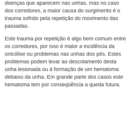
doenças que aparecem nas unhas, mas no caso
e
dos corredores, a maior causa do surgimento é o
P
trauma sofrido pela repetição do movimento das
passadas.
l
a
Este trauma por repetição é algo bem comum entre
n
os corredores, por isso é maior a incidência da
t
onicólise ou problemas nas unhas dos pés. Estes
problemas podem levar ao descolamento desta
a
unha lesionada ou à formação de um hematoma
s
debaixo da unha. Em grande parte dos casos este
m
hematoma tem por conseqüência a queda futura.
e
d
i
c
i