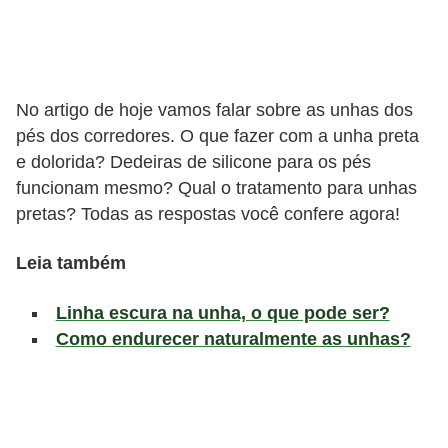
l
i
m
e
No artigo de hoje vamos falar sobre as unhas dos
n
pés dos corredores. O que fazer com a unha preta
t
e dolorida? Dedeiras de silicone para os pés
a
funcionam mesmo? Qual o tratamento para unhas
pretas? Todas as respostas você confere agora!
ç
ã
Leia também
o
S
Linha escura na unha, o que pode ser?
a
Como endurecer naturalmente as unhas?
u
d
á