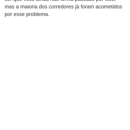
a
mas a maioria dos corredores já foram acometidos
por esse problema.
B
e
l
e
z
a
D
i
e
t
a
e
A