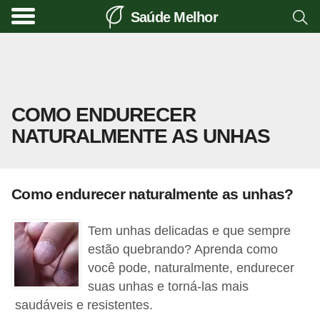
Saúde Melhor
A
t
i
v
COMO ENDURECER
i
NATURALMENTE AS UNHAS
d
a
d
Como endurecer naturalmente as unhas?
e
f
Tem unhas delicadas e que sempre
í
estão quebrando? Aprenda como
s
você pode, naturalmente, endurecer
suas unhas e torná-las mais
i
saudáveis e resistentes.
c