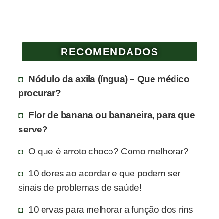
e
P
l
RECOMENDADOS
a
n
Nódulo da axila (íngua) – Que médico
t
procurar?
a
Flor de banana ou bananeira, para que
s
serve?
m
e
O que é arroto choco? Como melhorar?
d
10 dores ao acordar e que podem ser
i
sinais de problemas de saúde!
c
i
10 ervas para melhorar a função dos rins