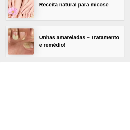
v
Receita natural para micose
e
l
P
Unhas amareladas – Tratamento
l
e remédio!
a
n
o
s
d
e
s
a
ú
d