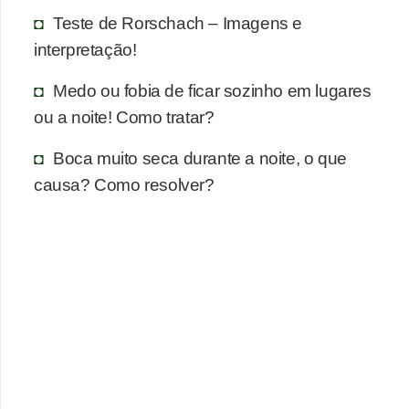
n
Teste de Rorschach – Imagens e
a
interpretação!
i
s
Medo ou fobia de ficar sozinho em lugares
ou a noite! Como tratar?
S
a
Boca muito seca durante a noite, o que
ú
causa? Como resolver?
d
e