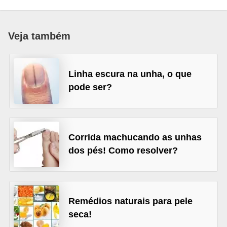
a
B
Veja também
e
l
e
Linha escura na unha, o que
pode ser?
z
a
D
Corrida machucando as unhas
i
dos pés! Como resolver?
e
t
a
e
Remédios naturais para pele
seca!
A