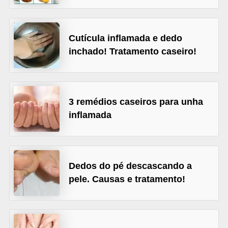
l
i
m
Cutícula inflamada e dedo
e
inchado! Tratamento caseiro!
n
t
a
3 remédios caseiros para unha
ç
inflamada
ã
o
S
Dedos do pé descascando a
a
pele. Causas e tratamento!
u
d
á