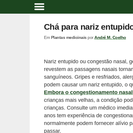
A
t
Chá para nariz entupido
i
Em
Plantas medicinais
por
André M. Coelho
v
i
d
Nariz entupido ou congestão nasal, 
a
revestem as passagens nasais torna
d
sanguíneos. Gripes e resfriados, aler
e
podem causar um nariz entupido, o q
Embora o congestionamento nasal
f
crianças mais velhas, a condição po
í
crianças. Consulte um médico imedi
s
anos tem experiência de congestiona
i
normalmente podem fornecer alívio pa
c
passar.