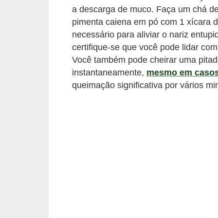
v
a descarga de muco. Faça um chá de
e
pimenta caiena em pó com 1 xícara 
l
necessário para aliviar o nariz entup
certifique-se que você pode lidar co
P
Você também pode cheirar uma pitad
l
instantaneamente,
mesmo em casos
a
queimação significativa por vários mi
n
o
s
d
e
s
a
ú
d