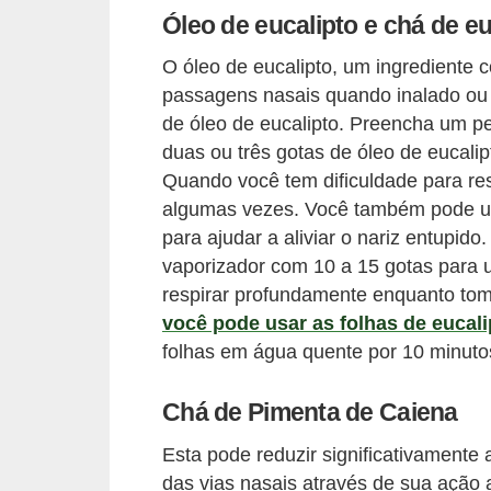
l
Óleo de eucalipto e chá de eu
i
O óleo de eucalipto, um ingrediente
m
passagens nasais quando inalado ou 
e
de óleo de eucalipto. Preencha um pe
n
duas ou três gotas de óleo de eucali
t
Quando você tem dificuldade para res
a
algumas vezes. Você também pode us
ç
para ajudar a aliviar o nariz entupid
vaporizador com 10 a 15 gotas para
ã
respirar profundamente enquanto tom
o
você pode usar as folhas de eucali
S
folhas em água quente por 10 minutos
a
u
Chá de Pimenta de Caiena
d
Esta pode reduzir significativamente 
á
das vias nasais através de sua ação a