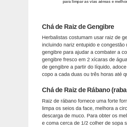
n
para limpar as vias aéreas e melh
a
i
Chá de Raiz de Gengibre
s
S
Herbalistas costumam usar raiz de g
incluindo nariz entupido e congestão
a
gengibre para ajudar a combater a c
ú
gengibre fresco em 2 xícaras de água
d
de gengibre a partir do líquido, adoc
e
copo a cada duas ou três horas até q
Chá de Raiz de Rábano (raba
Raiz de rábano fornece uma forte f
limpa os seios da face, melhora a ci
descarga de muco. Para obter os melh
e coma cerca de 1/2 colher de sopa s