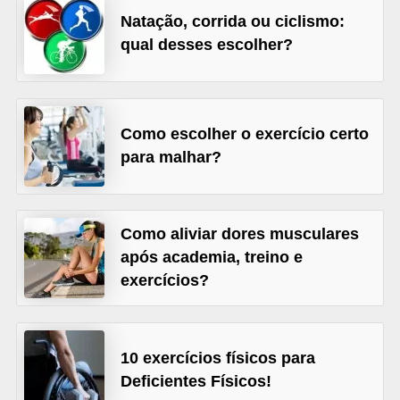
l
Natação, corrida ou ciclismo:
i
qual desses escolher?
m
e
n
Como escolher o exercício certo
t
para malhar?
a
ç
ã
Como aliviar dores musculares
o
após academia, treino e
S
exercícios?
a
u
d
10 exercícios físicos para
á
Deficientes Físicos!