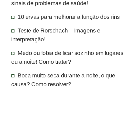
n
sinais de problemas de saúde!
a
10 ervas para melhorar a função dos rins
i
s
Teste de Rorschach – Imagens e
interpretação!
S
a
Medo ou fobia de ficar sozinho em lugares
ú
ou a noite! Como tratar?
d
Boca muito seca durante a noite, o que
e
causa? Como resolver?