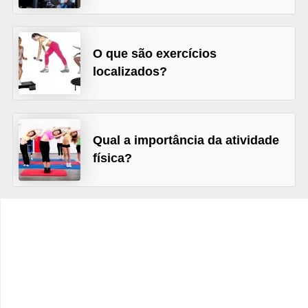
v
e
l
O que são exercícios
localizados?
P
l
a
n
Qual a importância da atividade
o
física?
s
d
e
s
a
ú
d