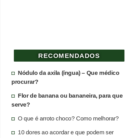
e
P
l
a
n
RECOMENDADOS
t
a
Nódulo da axila (íngua) – Que médico
s
procurar?
m
e
Flor de banana ou bananeira, para que
d
serve?
i
O que é arroto choco? Como melhorar?
c
i
10 dores ao acordar e que podem ser