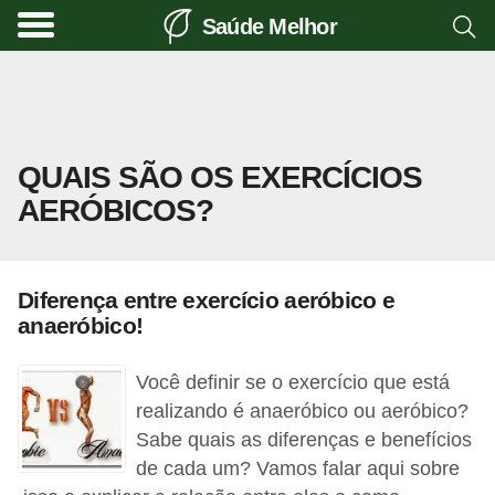
Saúde Melhor
A
t
i
v
QUAIS SÃO OS EXERCÍCIOS
i
AERÓBICOS?
d
a
d
Diferença entre exercício aeróbico e
e
anaeróbico!
f
í
Você definir se o exercício que está
s
realizando é anaeróbico ou aeróbico?
Sabe quais as diferenças e benefícios
i
de cada um? Vamos falar aqui sobre
c