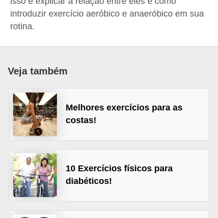
isso e explicar a relação entre eles e como
a
introduzir exercício aeróbico e anaeróbico em sua
B
rotina.
e
l
e
Veja também
z
a
Melhores exercícios para as
D
costas!
i
e
t
10 Exercícios físicos para
a
diabéticos!
e
A