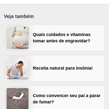
a
B
Veja também
e
l
Quais cuidados e vitaminas
e
tomar antes de engravidar?
z
a
D
i
Receita natural para insônia!
e
t
a
Como convencer seu pai a parar
e
de fumar?
A