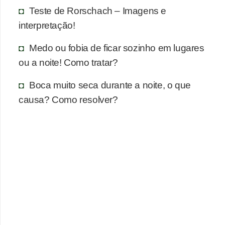
n
Teste de Rorschach – Imagens e
a
interpretação!
i
s
Medo ou fobia de ficar sozinho em lugares
ou a noite! Como tratar?
S
a
Boca muito seca durante a noite, o que
ú
causa? Como resolver?
d
e