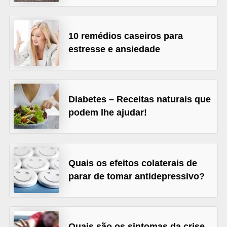
l
i
m
10 remédios caseiros para
e
estresse e ansiedade
n
t
a
Diabetes – Receitas naturais que
ç
podem lhe ajudar!
ã
o
S
Quais os efeitos colaterais de
a
parar de tomar antidepressivo?
u
d
á
Quais são os sintomas da crise