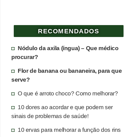
e
P
l
RECOMENDADOS
a
n
Nódulo da axila (íngua) – Que médico
t
procurar?
a
Flor de banana ou bananeira, para que
s
serve?
m
e
O que é arroto choco? Como melhorar?
d
10 dores ao acordar e que podem ser
i
sinais de problemas de saúde!
c
i
10 ervas para melhorar a função dos rins