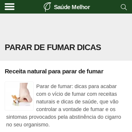
Saúde Melhor
A
t
i
v
PARAR DE FUMAR DICAS
i
d
a
Receita natural para parar de fumar
d
e
Parar de fumar: dicas para acabar
f
com o vício de fumar com receitas
í
naturais e dicas de saúde, que vão
controlar a vontade de fumar e os
s
sintomas provocados pela abstinência do cigarro
i
no seu organismo.
c