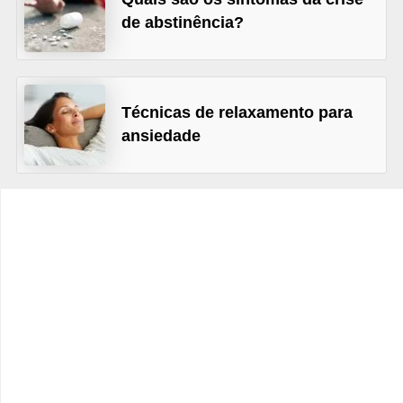
v
de abstinência?
e
l
P
Técnicas de relaxamento para
l
ansiedade
a
n
o
s
d
e
s
a
ú
d