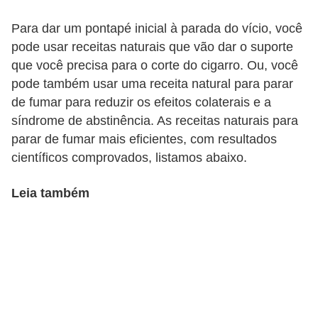
l
i
Para dar um pontapé inicial à parada do vício, você
m
pode usar receitas naturais que vão dar o suporte
que você precisa para o corte do cigarro. Ou, você
e
pode também usar uma receita natural para parar
n
de fumar para reduzir os efeitos colaterais e a
t
síndrome de abstinência. As receitas naturais para
a
parar de fumar mais eficientes, com resultados
ç
científicos comprovados, listamos abaixo.
ã
Leia também
o
S
a
u
d
á