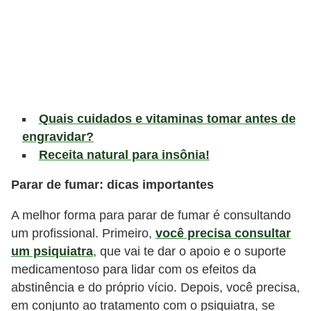
v
e
l
P
l
a
Quais cuidados e vitaminas tomar antes de
engravidar?
n
Receita natural para insônia!
o
s
Parar de fumar: dicas importantes
d
A melhor forma para parar de fumar é consultando
e
um profissional. Primeiro,
você precisa consultar
s
um psiquiatra
, que vai te dar o apoio e o suporte
a
medicamentoso para lidar com os efeitos da
ú
abstinência e do próprio vício. Depois, você precisa,
d
em conjunto ao tratamento com o psiquiatra, se