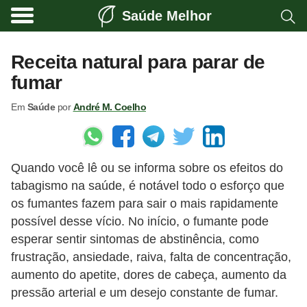
Saúde Melhor
A
t
Receita natural para parar de
i
fumar
v
Em
Saúde
por
André M. Coelho
i
d
a
Quando você lê ou se informa sobre os efeitos do
d
tabagismo na saúde, é notável todo o esforço que
e
os fumantes fazem para sair o mais rapidamente
f
possível desse vício. No início, o fumante pode
í
esperar sentir sintomas de abstinência, como
s
frustração, ansiedade, raiva, falta de concentração,
aumento do apetite, dores de cabeça, aumento da
i
pressão arterial e um desejo constante de fumar.
c