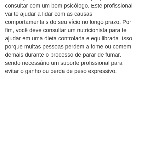
consultar com um bom psicólogo. Este profissional
e
vai te ajudar a lidar com as causas
P
comportamentais do seu vício no longo prazo. Por
l
fim, você deve consultar um nutricionista para te
a
ajudar em uma dieta controlada e equilibrada. Isso
porque muitas pessoas perdem a fome ou comem
n
demais durante o processo de parar de fumar,
t
sendo necessário um suporte profissional para
a
evitar o ganho ou perda de peso expressivo.
s
m
e
d
i
c
i