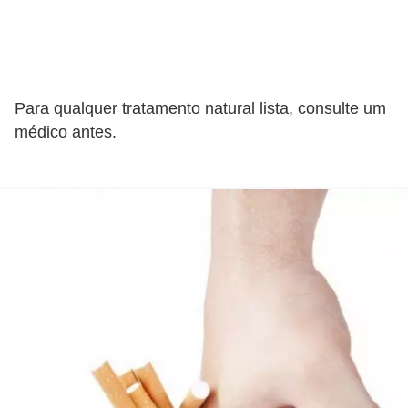
n
a
i
s
Para qualquer tratamento natural lista, consulte um
S
médico antes.
a
ú
d
e