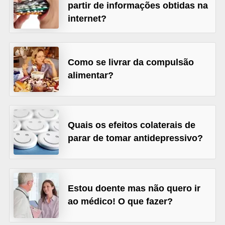
l
partir de informações obtidas na
i
internet?
m
e
Como se livrar da compulsão
n
alimentar?
t
a
ç
ã
Quais os efeitos colaterais de
parar de tomar antidepressivo?
o
S
a
u
Estou doente mas não quero ir
d
ao médico! O que fazer?
á