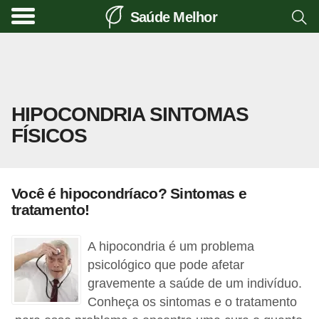
Saúde Melhor
A
t
i
v
HIPOCONDRIA SINTOMAS
i
FÍSICOS
d
a
d
Você é hipocondríaco? Sintomas e
e
tratamento!
f
í
A hipocondria é um problema
s
psicológico que pode afetar
gravemente a saúde de um indivíduo.
i
Conheça os sintomas e o tratamento
c