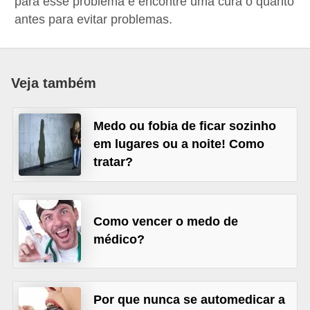
para esse problema e encontre uma cura o quanto
a
antes para evitar problemas.
B
e
l
Veja também
e
z
Medo ou fobia de ficar sozinho
a
em lugares ou a noite! Como
tratar?
D
i
e
Como vencer o medo de
t
médico?
a
e
A
Por que nunca se automedicar a