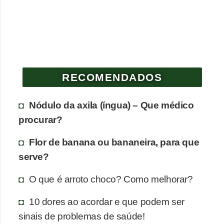
e
P
l
a
n
RECOMENDADOS
t
Nódulo da axila (íngua) – Que médico
a
procurar?
s
m
Flor de banana ou bananeira, para que
e
serve?
d
O que é arroto choco? Como melhorar?
i
c
10 dores ao acordar e que podem ser
i
sinais de problemas de saúde!