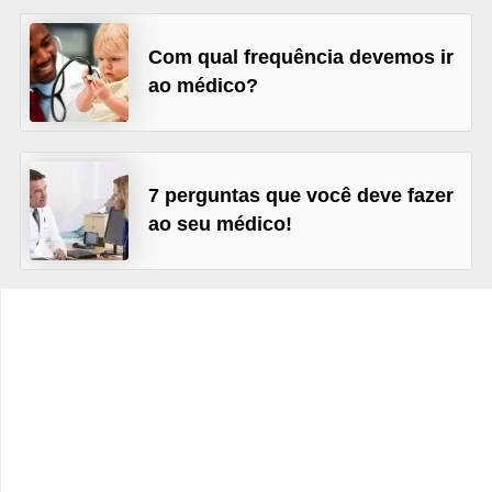
v
e
Com qual frequência devemos ir
l
ao médico?
P
l
a
7 perguntas que você deve fazer
n
ao seu médico!
o
s
d
e
s
a
ú
d