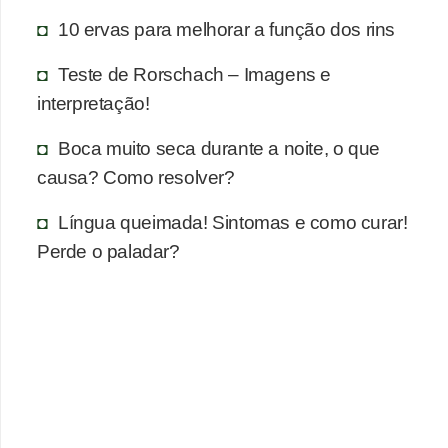
n
10 ervas para melhorar a função dos rins
a
i
Teste de Rorschach – Imagens e
s
interpretação!
S
Boca muito seca durante a noite, o que
a
causa? Como resolver?
ú
Língua queimada! Sintomas e como curar!
d
Perde o paladar?
e