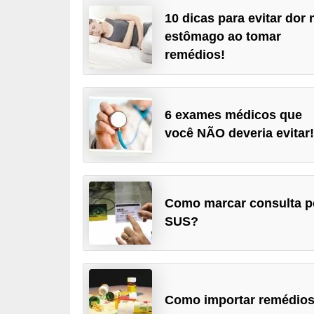
a
10 dicas para evitar dor 
estômago ao tomar
B
remédios!
e
l
e
6 exames médicos que
z
você NÃO deveria evitar
a
D
i
Como marcar consulta p
e
SUS?
t
a
e
A
Como importar remédio