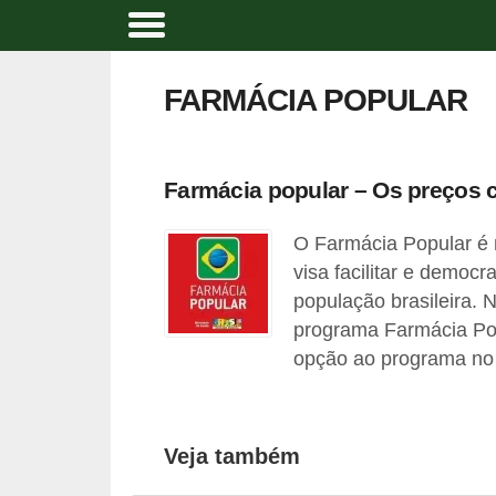
A
t
FARMÁCIA POPULAR
i
v
i
Farmácia popular – Os preço
d
O Farmácia Popular é 
a
visa facilitar e democ
d
população brasileira. 
e
programa Farmácia Po
f
opção ao programa no 
í
s
i
Veja também
c