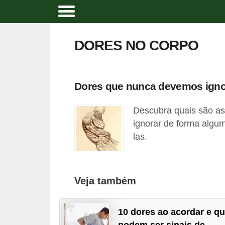
A
t
DORES NO CORPO
i
v
i
Dores que nunca devemos igno
d
Descubra quais são a
a
ignorar de forma algum
d
las.
e
f
í
Veja também
s
i
10 dores ao acordar e q
c
podem ser sinais de