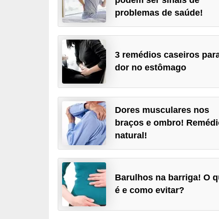
a
problemas de saúde!
B
e
3 remédios caseiros par
l
dor no estômago
e
z
a
Dores musculares nos
D
braços e ombro! Remédi
i
natural!
e
t
Barulhos na barriga! O 
a
é e como evitar?
e
A