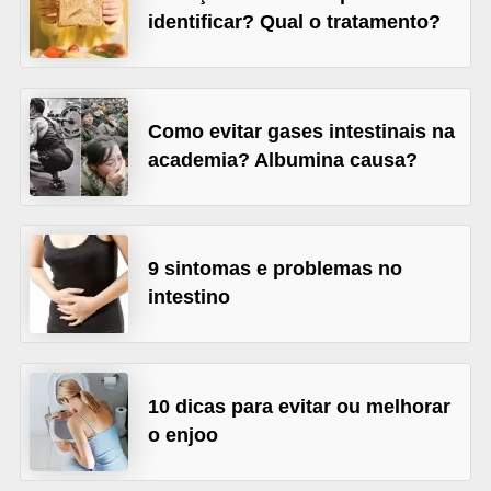
l
identificar? Qual o tratamento?
i
m
e
Como evitar gases intestinais na
n
academia? Albumina causa?
t
a
ç
9 sintomas e problemas no
ã
intestino
o
S
a
u
10 dicas para evitar ou melhorar
d
o enjoo
á