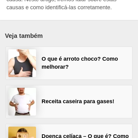
a
causas e como identificá-las corretamente.
B
e
l
Veja também
e
z
O que é arroto choco? Como
a
melhorar?
D
i
e
Receita caseira para gases!
t
a
e
A
Doença celíaca – O que é? Como