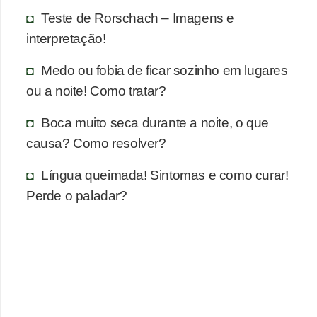
n
Teste de Rorschach – Imagens e
a
interpretação!
i
s
Medo ou fobia de ficar sozinho em lugares
ou a noite! Como tratar?
S
a
Boca muito seca durante a noite, o que
ú
causa? Como resolver?
d
Língua queimada! Sintomas e como curar!
e
Perde o paladar?