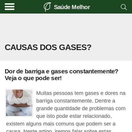
Saúde Melhor
A
t
i
v
CAUSAS DOS GASES?
i
d
a
Dor de barriga e gases constantemente?
d
Veja o que pode ser!
e
f
Muitas pessoas tem gases e dores na
í
barriga constantemente. Dentre a
grande quantidade de problemas com
s
que isto pode estar relacionado,
i
existem alguns mais comuns que podem ser a
c
causa. Neste artigo, iremos falar sobre estas