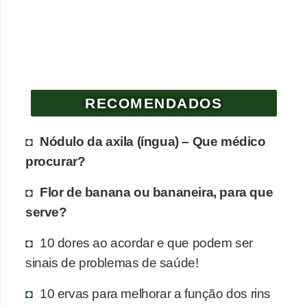
e
P
l
a
RECOMENDADOS
n
t
Nódulo da axila (íngua) – Que médico
a
procurar?
s
m
Flor de banana ou bananeira, para que
e
serve?
d
10 dores ao acordar e que podem ser
i
sinais de problemas de saúde!
c
i
10 ervas para melhorar a função dos rins