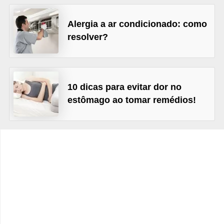
v
e
Alergia a ar condicionado: como
l
resolver?
P
l
a
10 dicas para evitar dor no
n
estômago ao tomar remédios!
o
s
d
e
s
a
ú
d