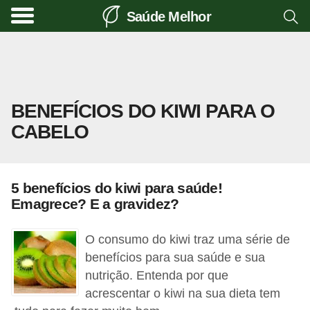
Saúde Melhor
A
t
i
v
BENEFÍCIOS DO KIWI PARA O
i
CABELO
d
a
d
5 benefícios do kiwi para saúde!
e
Emagrece? E a gravidez?
f
í
O consumo do kiwi traz uma série de
s
benefícios para sua saúde e sua
nutrição. Entenda por que
i
acrescentar o kiwi na sua dieta tem
c