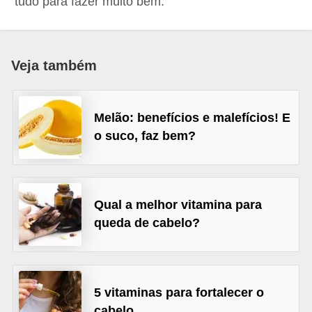
tudo para fazer muito bem.
a
B
e
Veja também
l
e
Melão: benefícios e malefícios! E
z
o suco, faz bem?
a
D
i
Qual a melhor vitamina para
e
queda de cabelo?
t
a
e
5 vitaminas para fortalecer o
A
cabelo