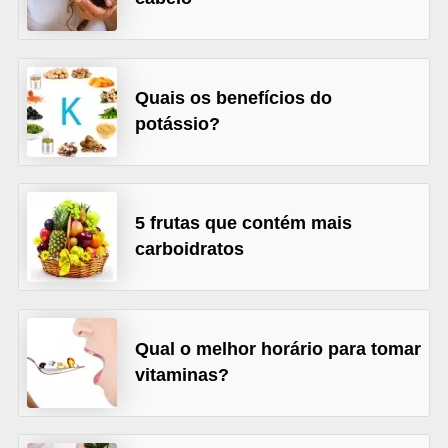
l
i
m
e
Quais os benefícios do
potássio?
n
t
a
ç
5 frutas que contém mais
ã
carboidratos
o
S
a
Qual o melhor horário para tomar
u
vitaminas?
d
á