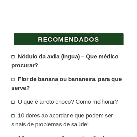
e
P
l
a
RECOMENDADOS
n
t
Nódulo da axila (íngua) – Que médico
a
procurar?
s
Flor de banana ou bananeira, para que
m
serve?
e
d
O que é arroto choco? Como melhorar?
i
10 dores ao acordar e que podem ser
c
sinais de problemas de saúde!
i