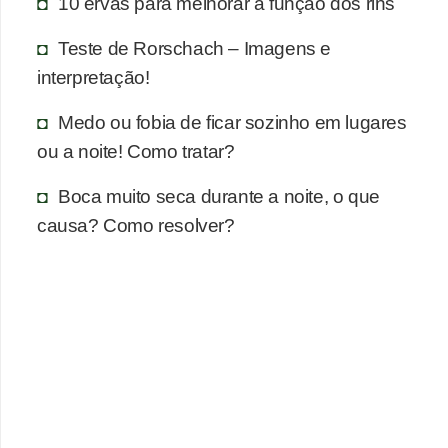
n
10 ervas para melhorar a função dos rins
a
Teste de Rorschach – Imagens e
i
interpretação!
s
Medo ou fobia de ficar sozinho em lugares
S
ou a noite! Como tratar?
a
ú
Boca muito seca durante a noite, o que
d
causa? Como resolver?
e