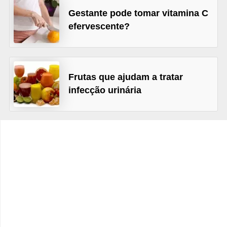
v
Gestante pode tomar vitamina C
e
efervescente?
l
P
l
Frutas que ajudam a tratar
a
infecção urinária
n
o
s
d
e
s
a
ú
d