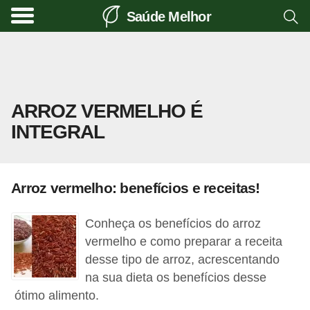
Saúde Melhor
A
t
i
v
ARROZ VERMELHO É
i
INTEGRAL
d
a
d
Arroz vermelho: benefícios e receitas!
e
f
Conheça os benefícios do arroz
í
vermelho e como preparar a receita
s
desse tipo de arroz, acrescentando
na sua dieta os benefícios desse
i
ótimo alimento.
c