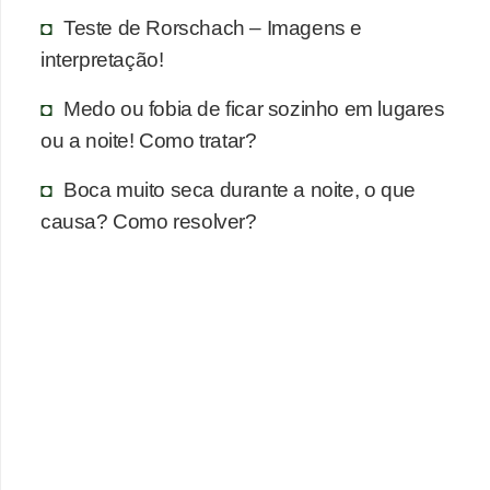
n
Teste de Rorschach – Imagens e
a
interpretação!
i
s
Medo ou fobia de ficar sozinho em lugares
ou a noite! Como tratar?
S
a
Boca muito seca durante a noite, o que
ú
causa? Como resolver?
d
e