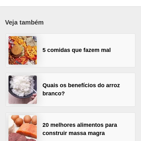
a
B
Veja também
e
l
e
5 comidas que fazem mal
z
a
D
Quais os benefícios do arroz
i
branco?
e
t
a
e
20 melhores alimentos para
construir massa magra
A