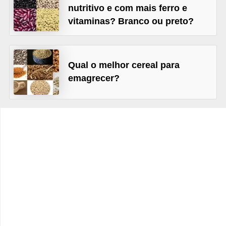
v
nutritivo e com mais ferro e
e
vitaminas? Branco ou preto?
l
P
Qual o melhor cereal para
l
emagrecer?
a
n
o
s
d
e
s
a
ú
d