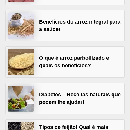
l
i
m
Benefícios do arroz integral para
e
a saúde!
n
t
a
O que é arroz parboilizado e
ç
quais os benefícios?
ã
o
S
Diabetes – Receitas naturais que
a
podem lhe ajudar!
u
d
á
Tipos de feijão! Qual é mais