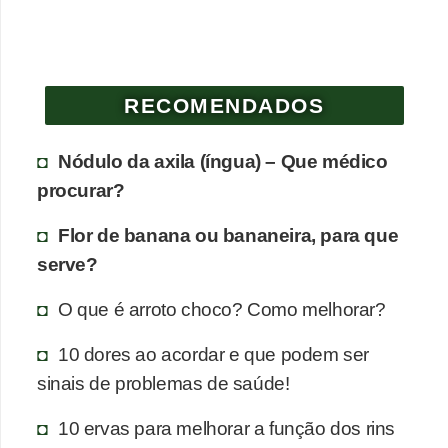
e
P
l
RECOMENDADOS
a
n
Nódulo da axila (íngua) – Que médico
t
procurar?
a
Flor de banana ou bananeira, para que
s
serve?
m
e
O que é arroto choco? Como melhorar?
d
10 dores ao acordar e que podem ser
i
sinais de problemas de saúde!
c
i
10 ervas para melhorar a função dos rins