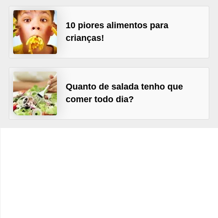
v
e
10 piores alimentos para
l
crianças!
P
l
a
Quanto de salada tenho que
n
comer todo dia?
o
s
d
e
s
a
ú
d