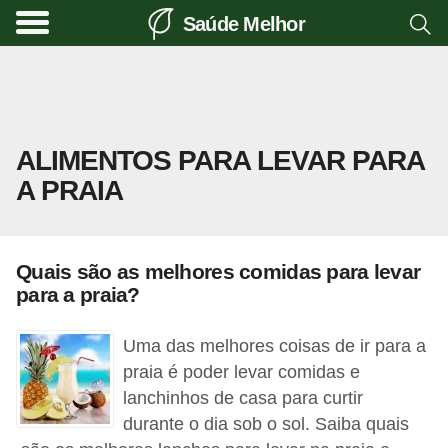
Saúde Melhor
A
t
i
v
ALIMENTOS PARA LEVAR PARA
i
A PRAIA
d
a
d
Quais são as melhores comidas para levar
e
para a praia?
f
í
Uma das melhores coisas de ir para a
s
praia é poder levar comidas e
lanchinhos de casa para curtir
i
durante o dia sob o sol. Saiba quais
c