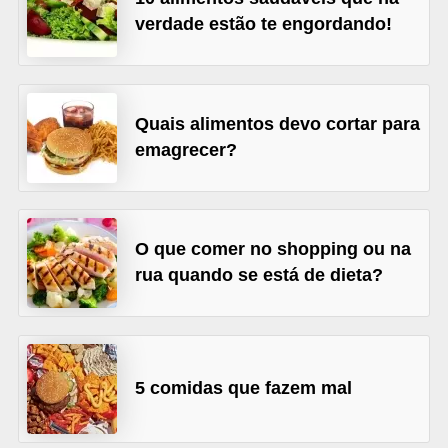
l
verdade estão te engordando!
i
m
e
Quais alimentos devo cortar para
n
emagrecer?
t
a
ç
ã
O que comer no shopping ou na
rua quando se está de dieta?
o
S
a
u
5 comidas que fazem mal
d
á