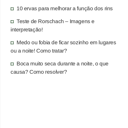
n
10 ervas para melhorar a função dos rins
a
i
Teste de Rorschach – Imagens e
s
interpretação!
S
Medo ou fobia de ficar sozinho em lugares
a
ou a noite! Como tratar?
ú
Boca muito seca durante a noite, o que
d
causa? Como resolver?
e