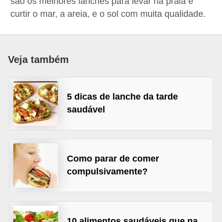
são os melhores lanches para levar na praia e
a
curtir o mar, a areia, e o sol com muita qualidade.
B
e
l
Veja também
e
z
5 dicas de lanche da tarde
a
saudável
D
i
e
Como parar de comer
t
compulsivamente?
a
e
A
10 alimentos saudáveis que na