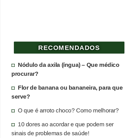
e
P
l
a
n
RECOMENDADOS
t
Nódulo da axila (íngua) – Que médico
a
procurar?
s
m
Flor de banana ou bananeira, para que
e
serve?
d
O que é arroto choco? Como melhorar?
i
c
10 dores ao acordar e que podem ser
i
sinais de problemas de saúde!