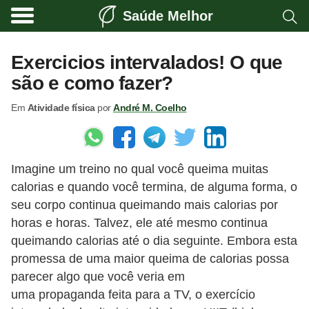
Saúde Melhor
A
t
Exercicios intervalados! O que
i
são e como fazer?
v
Em
Atividade física
por
André M. Coelho
i
d
a
Imagine um treino no qual você queima muitas
d
calorias e quando você termina, de alguma forma, o
e
seu corpo continua queimando mais calorias por
f
horas e horas. Talvez, ele até mesmo continua
í
queimando calorias até o dia seguinte. Embora esta
s
promessa de uma maior queima de calorias possa
parecer algo que você veria em
i
uma propaganda feita para a TV, o exercício
c