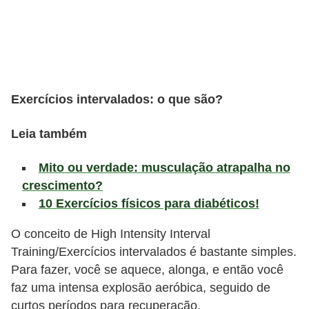
l
i
m
e
n
Exercícios intervalados: o que são?
t
a
Leia também
ç
Mito ou verdade: musculação atrapalha no
ã
crescimento?
o
10 Exercícios físicos para diabéticos!
S
a
O conceito de High Intensity Interval
Training/Exercícios intervalados é bastante simples.
u
Para fazer, você se aquece, alonga, e então você
d
faz uma intensa explosão aeróbica, seguido de
á
curtos períodos para recuperação.