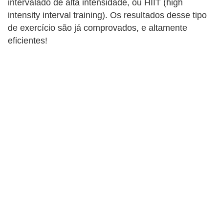
intervalado de alta intensidade, ou HIIT (high
a
intensity interval training). Os resultados desse tipo
B
de exercício são já comprovados, e altamente
eficientes!
e
l
e
z
a
D
i
e
t
a
e
A