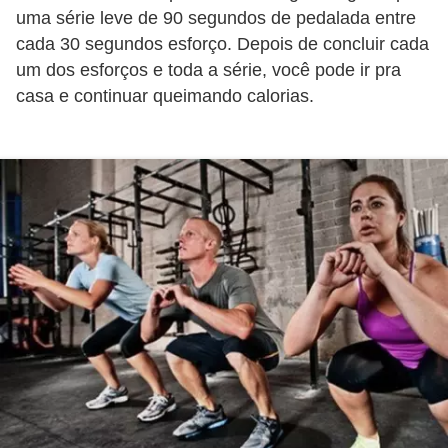
uma série leve de 90 segundos de pedalada entre
e
cada 30 segundos esforço. Depois de concluir cada
P
um dos esforços e toda a série, você pode ir pra
l
casa e continuar queimando calorias.
a
n
t
a
s
m
e
d
i
c
i