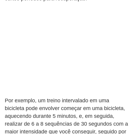
v
e
l
P
l
a
n
o
s
d
e
Por exemplo, um treino intervalado em uma
s
bicicleta pode envolver começar em uma bicicleta,
a
aquecendo durante 5 minutos, e, em seguida,
ú
realizar de 6 a 8 sequências de 30 segundos com a
d
maior intensidade que você conseguir, seguido por