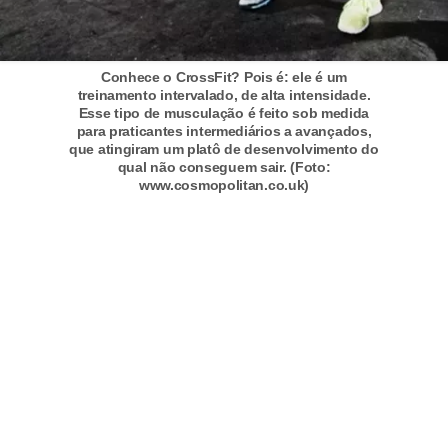
n
a
i
Conhece o CrossFit? Pois é: ele é um
s
treinamento intervalado, de alta intensidade.
Esse tipo de musculação é feito sob medida
S
para praticantes intermediários a avançados,
que atingiram um platô de desenvolvimento do
a
qual não conseguem sair. (Foto:
www.cosmopolitan.co.uk)
ú
d
e