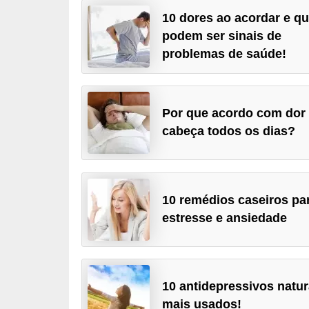
a
10 dores ao acordar e q
podem ser sinais de
B
problemas de saúde!
e
l
e
Por que acordo com dor
z
cabeça todos os dias?
a
D
i
10 remédios caseiros pa
e
estresse e ansiedade
t
a
e
10 antidepressivos natur
A
mais usados!