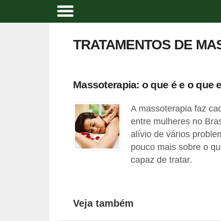
A
t
TRATAMENTOS DE MA
i
v
i
Massoterapia: o que é e o que e
d
A massoterapia faz ca
a
entre mulheres no Brasi
d
alívio de vários probl
e
pouco mais sobre o qu
f
capaz de tratar.
í
s
i
Veja também
c