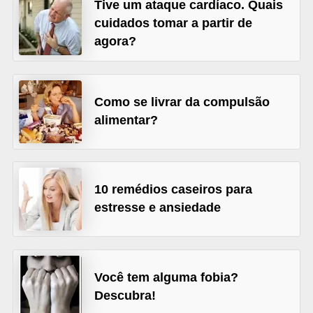
l
Tive um ataque cardíaco. Quais
cuidados tomar a partir de
i
agora?
m
e
n
Como se livrar da compulsão
t
alimentar?
a
ç
ã
10 remédios caseiros para
o
estresse e ansiedade
S
a
u
d
Você tem alguma fobia?
Descubra!
á