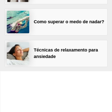
v
e
l
Como superar o medo de nadar?
P
l
a
n
Técnicas de relaxamento para
ansiedade
o
s
d
e
s
a
ú
d