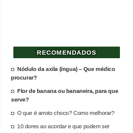
e
P
l
a
n
RECOMENDADOS
t
a
Nódulo da axila (íngua) – Que médico
s
procurar?
m
e
Flor de banana ou bananeira, para que
d
serve?
i
O que é arroto choco? Como melhorar?
c
i
10 dores ao acordar e que podem ser