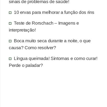
n
sinais de problemas de saúde!
a
10 ervas para melhorar a função dos rins
i
s
Teste de Rorschach – Imagens e
interpretação!
S
a
Boca muito seca durante a noite, o que
ú
causa? Como resolver?
d
Língua queimada! Sintomas e como curar!
e
Perde o paladar?