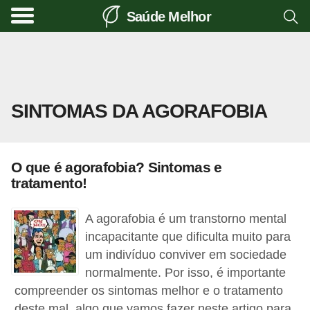
Saúde Melhor
A
t
i
v
SINTOMAS DA AGORAFOBIA
i
d
a
O que é agorafobia? Sintomas e
d
tratamento!
e
f
A agorafobia é um transtorno mental
í
incapacitante que dificulta muito para
um indivíduo conviver em sociedade
s
normalmente. Por isso, é importante
i
compreender os sintomas melhor e o tratamento
c
deste mal, algo que vamos fazer neste artigo para