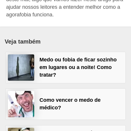
a
ajudar nossos leitores a entender melhor como a
agorafobia funciona.
B
e
l
Veja também
e
z
a
Medo ou fobia de ficar sozinho
em lugares ou a noite! Como
D
tratar?
i
e
t
Como vencer o medo de
a
médico?
e
A