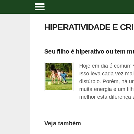
A
t
HIPERATIVIDADE E CR
i
v
i
Seu filho é hiperativo ou tem m
d
Hoje em dia é comum 
a
Isso leva cada vez mai
d
distúrbio. Porém, há u
e
muita energia e um fil
f
melhor esta diferença 
í
s
i
Veja também
c