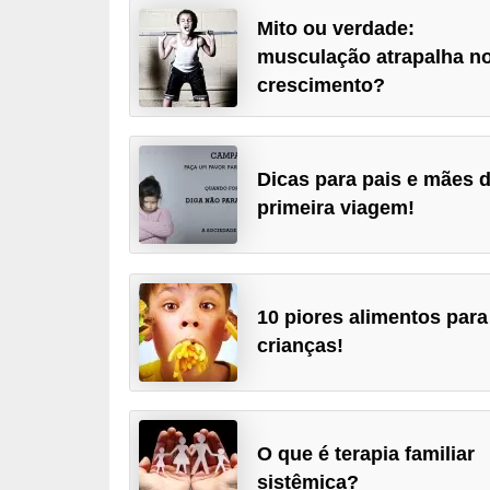
a
Mito ou verdade:
musculação atrapalha n
B
crescimento?
e
l
e
Dicas para pais e mães 
z
primeira viagem!
a
D
i
10 piores alimentos para
e
crianças!
t
a
e
O que é terapia familiar
A
sistêmica?