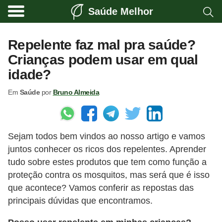
Saúde Melhor
A
t
Repelente faz mal pra saúde?
i
Crianças podem usar em qual
v
idade?
i
Em
Saúde
por
Bruno Almeida
d
a
d
Sejam todos bem vindos ao nosso artigo e vamos
e
juntos conhecer os ricos dos repelentes. Aprender
f
tudo sobre estes produtos que tem como função a
í
proteção contra os mosquitos, mas será que é isso
s
que acontece? Vamos conferir as repostas das
i
principais dúvidas que encontramos.
c