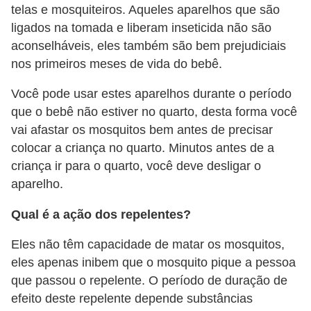
telas e mosquiteiros. Aqueles aparelhos que são
e
ligados na tomada e liberam inseticida não são
P
aconselháveis, eles também são bem prejudiciais
l
nos primeiros meses de vida do bebê.
a
Você pode usar estes aparelhos durante o período
n
que o bebê não estiver no quarto, desta forma você
t
vai afastar os mosquitos bem antes de precisar
a
colocar a criança no quarto. Minutos antes de a
criança ir para o quarto, você deve desligar o
s
aparelho.
m
e
Qual é a ação dos repelentes?
d
Eles não têm capacidade de matar os mosquitos,
i
eles apenas inibem que o mosquito pique a pessoa
c
que passou o repelente. O período de duração de
i
efeito deste repelente depende substâncias