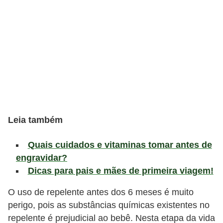
l
i
m
e
n
t
a
ç
Leia também
ã
o
Quais cuidados e vitaminas tomar antes de
S
engravidar?
a
Dicas para pais e mães de primeira viagem!
u
O uso de repelente antes dos 6 meses é muito
d
perigo, pois as substâncias químicas existentes no
á
repelente é prejudicial ao bebê. Nesta etapa da vida