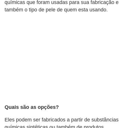
n
químicas que foram usadas para sua fabricação e
a
também o tipo de pele de quem esta usando.
i
s
S
a
ú
d
e
Quais são as opções?
Eles podem ser fabricados a partir de substâncias
químicas sintéticas ou também de produtos