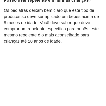
Posso usar repelente em minhas crianças?
a
Os pediatras deixam bem claro que este tipo de
B
produtos só deve ser aplicado em bebês acima de
e
8 meses de idade. Você deve saber que deve
l
comprar um repelente específico para bebês, este
e
mesmo repelente é o mais aconselhado para
z
crianças até 10 anos de idade.
a
D
i
e
t
a
e
A