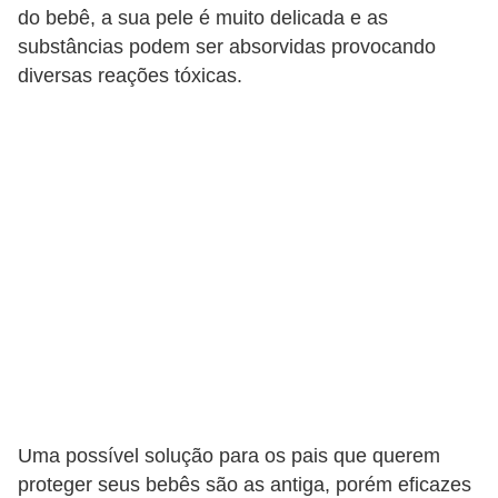
v
do bebê, a sua pele é muito delicada e as
e
substâncias podem ser absorvidas provocando
l
diversas reações tóxicas.
P
l
a
n
o
s
d
e
s
a
ú
Uma possível solução para os pais que querem
proteger seus bebês são as antiga, porém eficazes
d