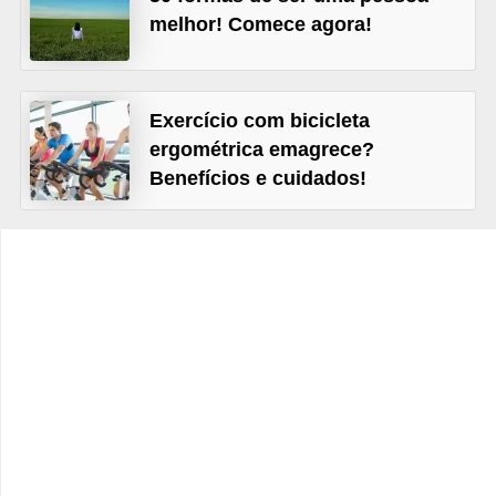
v
melhor! Comece agora!
e
l
P
Exercício com bicicleta
ergométrica emagrece?
l
Benefícios e cuidados!
a
n
o
s
d
e
s
a
ú
d