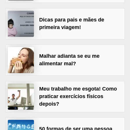
l
i
m
Dicas para pais e mães de
primeira viagem!
e
n
t
a
Malhar adianta se eu me
ç
alimentar mal?
ã
o
S
Meu trabalho me esgota! Como
praticar exercícios físicos
a
depois?
u
d
á
50 formas de ser uma pessoa