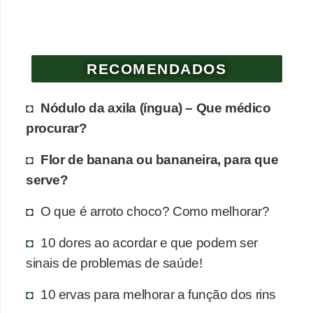
e
P
l
RECOMENDADOS
a
n
Nódulo da axila (íngua) – Que médico
t
procurar?
a
Flor de banana ou bananeira, para que
s
serve?
m
e
O que é arroto choco? Como melhorar?
d
10 dores ao acordar e que podem ser
i
sinais de problemas de saúde!
c
i
10 ervas para melhorar a função dos rins