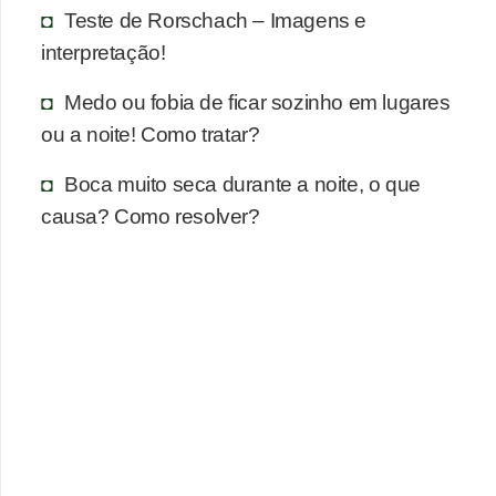
n
Teste de Rorschach – Imagens e
a
interpretação!
i
Medo ou fobia de ficar sozinho em lugares
s
ou a noite! Como tratar?
S
a
Boca muito seca durante a noite, o que
ú
causa? Como resolver?
d
e