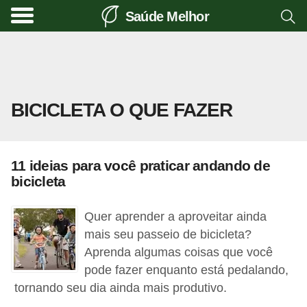
Saúde Melhor
A
t
i
v
BICICLETA O QUE FAZER
i
d
a
11 ideias para você praticar andando de
d
bicicleta
e
f
Quer aprender a aproveitar ainda
í
mais seu passeio de bicicleta?
Aprenda algumas coisas que você
s
pode fazer enquanto está pedalando,
i
tornando seu dia ainda mais produtivo.
c