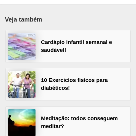
a
B
Veja também
e
l
Cardápio infantil semanal e
e
saudável!
z
a
D
10 Exercícios físicos para
i
diabéticos!
e
t
a
Meditação: todos conseguem
e
meditar?
A