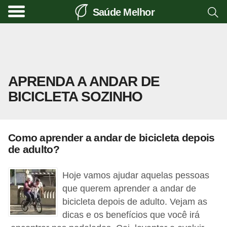
Saúde Melhor
A
t
i
v
APRENDA A ANDAR DE
i
BICICLETA SOZINHO
d
a
d
Como aprender a andar de bicicleta depois
e
de adulto?
f
í
Hoje vamos ajudar aquelas pessoas
s
que querem aprender a andar de
bicicleta depois de adulto. Vejam as
i
dicas e os benefícios que você irá
c