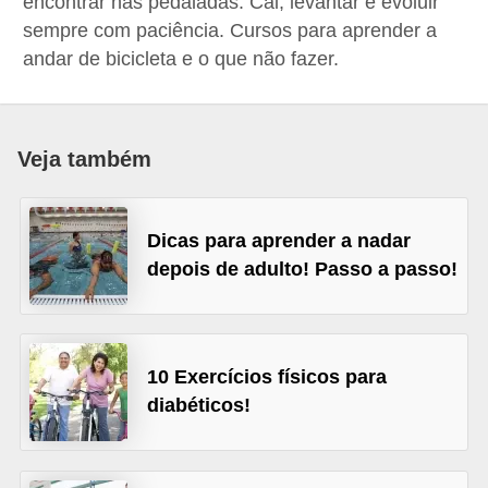
encontrar nas pedaladas. Cai, levantar e evoluir
a
sempre com paciência. Cursos para aprender a
B
andar de bicicleta e o que não fazer.
e
l
e
Veja também
z
a
Dicas para aprender a nadar
D
depois de adulto! Passo a passo!
i
e
t
10 Exercícios físicos para
a
diabéticos!
e
A