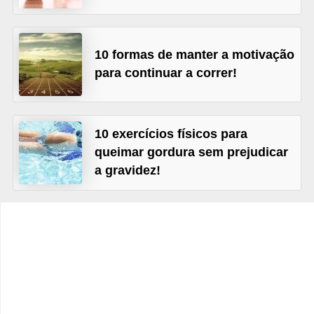
v
e
l
10 formas de manter a motivação
para continuar a correr!
P
l
a
10 exercícios físicos para
n
queimar gordura sem prejudicar
o
a gravidez!
s
d
e
s
a
ú
d