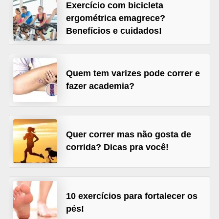
l
Exercício com bicicleta
i
ergométrica emagrece?
Benefícios e cuidados!
m
e
n
Quem tem varizes pode correr e
t
fazer academia?
a
ç
ã
Quer correr mas não gosta de
o
corrida? Dicas pra você!
S
a
u
d
10 exercícios para fortalecer os
á
pés!