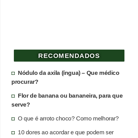
e
P
l
a
n
RECOMENDADOS
t
a
Nódulo da axila (íngua) – Que médico
s
procurar?
m
e
Flor de banana ou bananeira, para que
d
serve?
i
O que é arroto choco? Como melhorar?
c
i
10 dores ao acordar e que podem ser