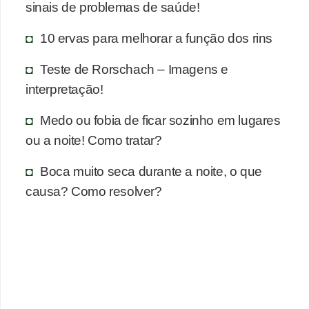
n
sinais de problemas de saúde!
a
10 ervas para melhorar a função dos rins
i
s
Teste de Rorschach – Imagens e
interpretação!
S
a
Medo ou fobia de ficar sozinho em lugares
ú
ou a noite! Como tratar?
d
Boca muito seca durante a noite, o que
e
causa? Como resolver?