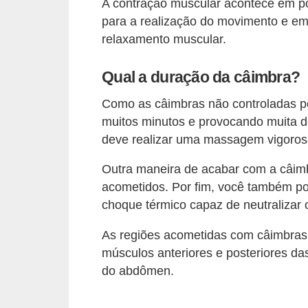
A contração muscular acontece em p
e
para a realização do movimento e em 
relaxamento muscular.
P
l
Qual a duração da câimbra?
a
n
Como as câimbras não controladas pe
muitos minutos e provocando muita d
t
deve realizar uma massagem vigoros
a
s
Outra maneira de acabar com a câim
m
acometidos. Por fim, você também po
choque térmico capaz de neutralizar o
e
d
As regiões acometidas com câimbras 
i
músculos anteriores e posteriores da
c
do abdômen.
i