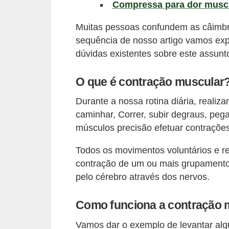
l
Compressa para dor musc
i
Muitas pessoas confundem as câimbr
m
sequência de nosso artigo vamos exp
e
dúvidas existentes sobre este assunt
n
t
O que é contração muscular
a
Durante a nossa rotina diária, reali
ç
caminhar, Correr, subir degraus, pega
ã
músculos precisão efetuar contraçõe
o
Todos os movimentos voluntários e re
S
contração de um ou mais grupamento
a
pelo cérebro através dos nervos.
u
d
Como funciona a contração 
á
Vamos dar o exemplo de levantar alg