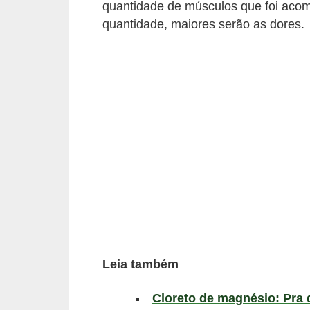
quantidade de músculos que foi acom
a
quantidade, maiores serão as dores.
B
e
l
e
z
a
D
i
e
t
a
Leia também
e
A
Cloreto de magnésio: Pra q