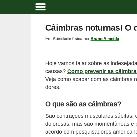
A
t
Câimbras noturnas! O q
i
Em
Atividade física
por
Bruno Almeida
v
i
d
Hoje vamos falar sobre as indesejad
a
causas?
Como prevenir as câimbra
d
Veja como acabar com as câimbras no
e
dores.
f
O que são as câimbras?
í
s
São contrações musculares súbitas, el
i
dolorosas, mas são momentâneas e 
acordo com pesquisadores americanos
c