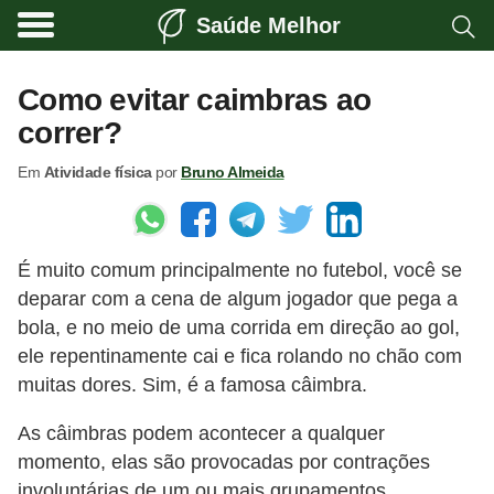
Saúde Melhor
A
t
Como evitar caimbras ao
i
correr?
v
Em
Atividade física
por
Bruno Almeida
i
d
a
É muito comum principalmente no futebol, você se
d
deparar com a cena de algum jogador que pega a
e
bola, e no meio de uma corrida em direção ao gol,
f
ele repentinamente cai e fica rolando no chão com
í
muitas dores. Sim, é a famosa câimbra.
s
As câimbras podem acontecer a qualquer
i
momento, elas são provocadas por contrações
c
involuntárias de um ou mais grupamentos