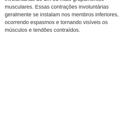
a
musculares. Essas contrações involuntárias
geralmente se instalam nos membros inferiores,
B
ocorrendo espasmos e tornando visíveis os
e
músculos e tendões contraídos.
l
e
z
a
D
i
e
t
a
e
A