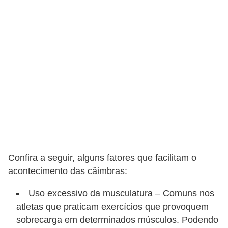
v
e
l
P
l
a
n
o
s
d
Confira a seguir, alguns fatores que facilitam o
e
acontecimento das câimbras:
s
a
Uso excessivo da musculatura – Comuns nos
atletas que praticam exercícios que provoquem
ú
sobrecarga em determinados músculos. Podendo
d