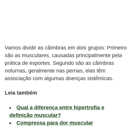
l
i
m
e
n
t
Vamos dividir as câimbras em dois grupos: Primeiro
a
são as musculares, causadas principalmente pela
prática de esportes. Segundo são as câimbras
ç
noturnas, geralmente nas pernas, elas têm
ã
associação com algumas doenças sistêmicas.
o
S
Leia também
a
Qual a diferença entre hipertrofia e
u
definição muscular?
d
Compressa para dor muscular
á