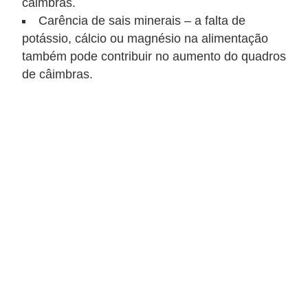
n
câimbras.
Carência de sais minerais – a falta de
a
potássio, cálcio ou magnésio na alimentação
i
também pode contribuir no aumento do quadros
s
de câimbras.
S
a
ú
d
e