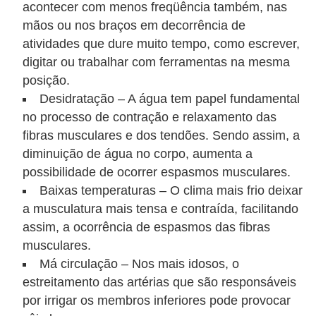
acontecer com menos freqüência também, nas
e
mãos ou nos braços em decorrência de
P
atividades que dure muito tempo, como escrever,
digitar ou trabalhar com ferramentas na mesma
l
posição.
a
Desidratação – A água tem papel fundamental
n
no processo de contração e relaxamento das
t
fibras musculares e dos tendões. Sendo assim, a
a
diminuição de água no corpo, aumenta a
s
possibilidade de ocorrer espasmos musculares.
Baixas temperaturas – O clima mais frio deixar
m
a musculatura mais tensa e contraída, facilitando
e
assim, a ocorrência de espasmos das fibras
d
musculares.
i
Má circulação – Nos mais idosos, o
c
estreitamento das artérias que são responsáveis
i
por irrigar os membros inferiores pode provocar