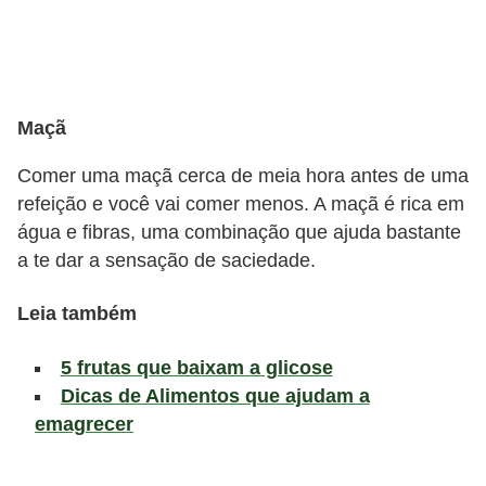
l
i
m
e
Maçã
n
t
Comer uma maçã cerca de meia hora antes de uma
a
refeição e você vai comer menos. A maçã é rica em
água e fibras, uma combinação que ajuda bastante
ç
a te dar a sensação de saciedade.
ã
o
Leia também
S
a
5 frutas que baixam a glicose
Dicas de Alimentos que ajudam a
u
emagrecer
d
á