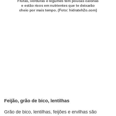
n
Frutas, verduras e legumes tem poucas calorias
e estão ricos em nutrientes que te deixarão
a
cheio por mais tempo. (Foto: hidrateh2o.com)
i
s
S
a
ú
d
e
Feijão, grão de bico, lentilhas
Grão de bico, lentilhas, feijões e ervilhas são