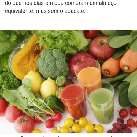
do que nos dias em que comeram um almoço
e
equivalente, mas sem o abacate.
P
l
a
n
t
a
s
m
e
d
i
c
i