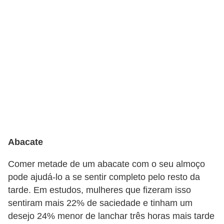
v
e
l
P
l
a
n
o
s
Abacate
d
e
Comer metade de um abacate com o seu almoço
s
pode ajudá-lo a se sentir completo pelo resto da
a
tarde. Em estudos, mulheres que fizeram isso
sentiram mais 22% de saciedade e tinham um
ú
desejo 24% menor de lanchar três horas mais tarde
d