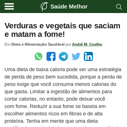
Saúde Melhor
A
t
Verduras e vegetais que saciam
i
e matam a fome!
v
Em
Dieta e Alimentação Saudável
por
André M. Coelho
i
d
a
Uma dieta de baixa caloria pode ser uma estratégia
d
de perda de peso bem sucedida, porque a perda de
e
peso exige que você consuma menos calorias do
f
que gasta. Limitar a ingestão de alimentos para
í
cortar calorias, no entanto, pode deixar você
s
com fome. Reduzir a sua fome se baseia em
escolher alimentos ricos em fibras e de alta
i
proteína. Tenha em mente que uma dieta
c