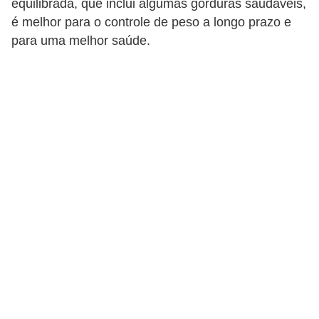
equilibrada, que inclui algumas gorduras saudáveis,
a
é melhor para o controle de peso a longo prazo e
B
para uma melhor saúde.
e
l
e
z
a
D
i
e
t
a
e
A