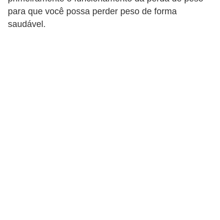
a
para que você possa perder peso de forma
saudável.
B
e
l
e
z
a
D
i
e
t
a
e
A