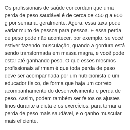
e
Os profissionais de saúde concordam que uma
perda de peso saudável é de cerca de 450 g a 900
P
g por semana, geralmente. Agora, essa taxa pode
l
variar muito de pessoa para pessoa. E essa perda
a
de peso pode não acontecer, por exemplo, se você
n
estiver fazendo musculação, quando a gordura está
t
sendo transformada em massa magra, e você pode
estar até ganhando peso. O que esses mesmos
a
profissionais afirmam é que toda perda de peso
s
deve ser acompanhada por um nutricionista e um
m
educador físico, de forma que haja um correto
e
acompanhamento do desenvolvimento e perda de
d
peso. Assim, podem também ser feitos os ajustes
i
finos durante a dieta e os exercícios, para tornar a
c
perda de peso mais saudável, e o ganho muscular
mais eficiente.
i