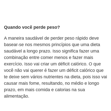
l
i
m
e
Quando você perde peso?
n
A maneira saudável de perder peso rápido deve
t
basear-se nos mesmos princípios que uma dieta
a
saudável a longo prazo. Isso significa fazer uma
ç
combinação entre comer menos e fazer mais
ã
exercício. Isso vai criar um déficit calórico. O que
o
você não vai querer é fazer um déficit calórico que
S
te deixe sem vários nutrientes na dieta, pois isso vai
causar mais fome, resultando, no médio e longo
a
prazo, em mais comida e calorias na sua
u
alimentação.
d
á