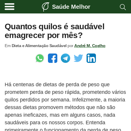
Saúde Melhor
A
t
Quantos quilos é saudável
i
emagrecer por mês?
v
Em
Dieta e Alimentação Saudável
por
André M. Coelho
i
d
a
d
e
Há centenas de dietas de perda de peso que
f
prometem perda de peso rápida, prometendo vários
quilos perdidos por semana. Infelizmente, a maioria
í
dessas dietas promovem métodos que não são
s
apenas ineficazes, mas em alguns casos, nada
i
saudáveis para os nossos corpos. Entenda
c
primeiramente o funcionamento da perda de peso