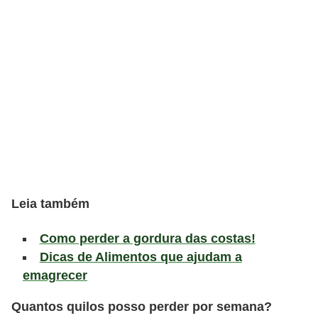
v
e
l
P
l
a
n
o
s
Leia também
d
e
Como perder a gordura das costas!
s
Dicas de Alimentos que ajudam a
a
emagrecer
ú
Quantos quilos posso perder por semana?
d