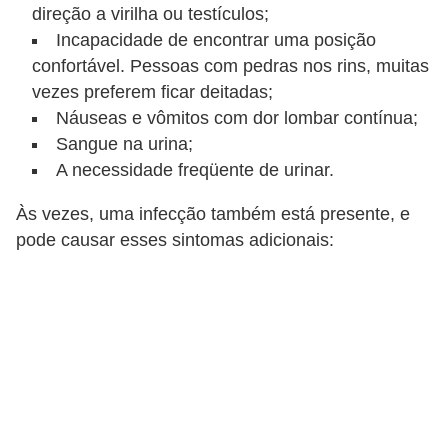
a
direção a virilha ou testículos;
Incapacidade de encontrar uma posição
B
confortável. Pessoas com pedras nos rins, muitas
e
vezes preferem ficar deitadas;
l
Náuseas e vômitos com dor lombar contínua;
e
Sangue na urina;
A necessidade freqüente de urinar.
z
a
Às vezes, uma infecção também está presente, e
pode causar esses sintomas adicionais:
D
i
e
t
a
e
A