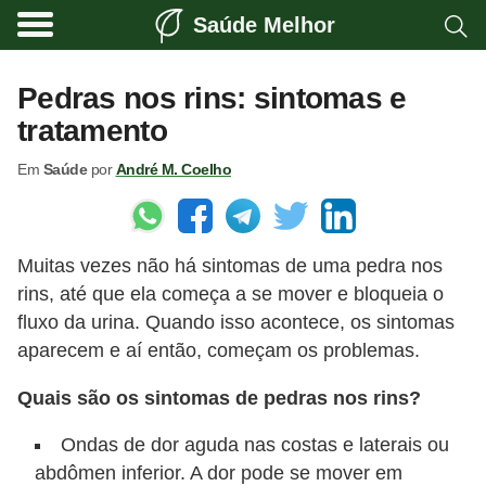
Saúde Melhor
A
t
Pedras nos rins: sintomas e
i
tratamento
v
Em
Saúde
por
André M. Coelho
i
d
a
Muitas vezes não há sintomas de uma pedra nos
d
rins, até que ela começa a se mover e bloqueia o
e
fluxo da urina. Quando isso acontece, os sintomas
f
aparecem e aí então, começam os problemas.
í
Quais são os sintomas de pedras nos rins?
s
i
Ondas de dor aguda nas costas e laterais ou
c
abdômen inferior. A dor pode se mover em