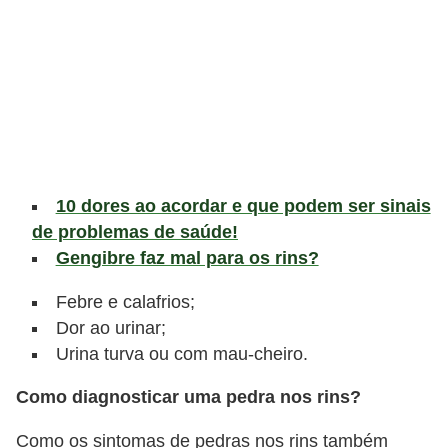
v
e
l
P
l
a
n
10 dores ao acordar e que podem ser sinais
o
de problemas de saúde!
s
Gengibre faz mal para os rins?
d
Febre e calafrios;
e
Dor ao urinar;
s
Urina turva ou com mau-cheiro.
a
Como diagnosticar uma pedra nos rins?
ú
d
Como os sintomas de pedras nos rins também