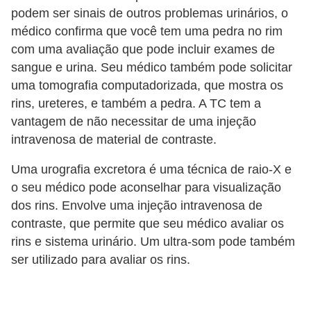
podem ser sinais de outros problemas urinários, o
e
médico confirma que você tem uma pedra no rim
P
com uma avaliação que pode incluir exames de
l
sangue e urina. Seu médico também pode solicitar
a
uma tomografia computadorizada, que mostra os
rins, ureteres, e também a pedra. A TC tem a
n
vantagem de não necessitar de uma injeção
t
intravenosa de material de contraste.
a
s
Uma urografia excretora é uma técnica de raio-X e
m
o seu médico pode aconselhar para visualização
dos rins. Envolve uma injeção intravenosa de
e
contraste, que permite que seu médico avaliar os
d
rins e sistema urinário. Um ultra-som pode também
i
ser utilizado para avaliar os rins.
c
i