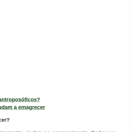
antroposóficos?
judam a emagrecer
cer?