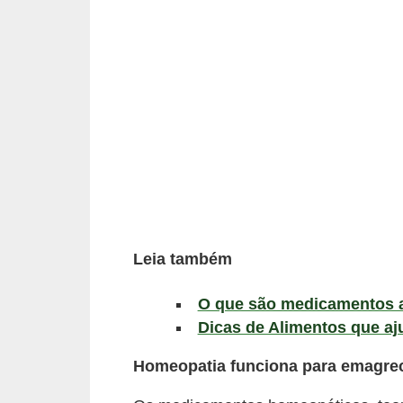
a
B
e
l
e
z
a
D
i
Leia também
e
t
O que são medicamentos 
Dicas de Alimentos que a
a
e
Homeopatia funciona para emagre
A