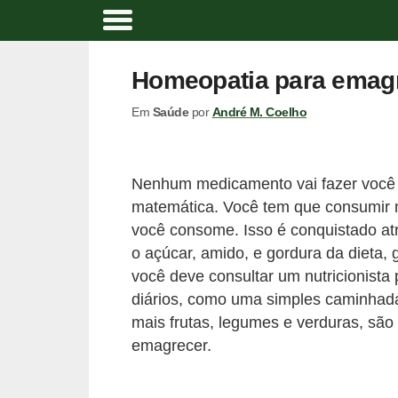
A
t
Homeopatia para emagr
i
Em
Saúde
por
André M. Coelho
v
i
d
Nenhum medicamento vai fazer você 
a
matemática. Você tem que consumir m
d
você consome. Isso é conquistado atra
e
o açúcar, amido, e gordura da dieta,
você deve consultar um nutricionista p
f
diários, como uma simples caminhada
í
mais frutas, legumes e verduras, sã
s
emagrecer.
i
c