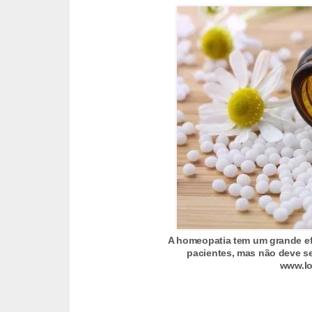
v
e
l
P
l
a
n
o
s
d
e
A homeopatia tem um grande ef
s
pacientes, mas não deve se
a
www.lo
ú
d