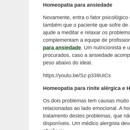
n
Homeopatia para ansiedade
a
Novamente, entra o fator psicológi
i
também que o paciente que sofre de
s
ajude a meditar e relaxar os problem
S
complementam a equipe de profissi
a
para ansiedade
. Um nutricionista e 
procurados, caso a ansiedade acomp
ú
peso abaixo do ideal.
d
e
https://youtu.be/Sz-p339UiCs
Homeopatia para rinite alérgica e 
Os dois problemas tem causas muito 
relacionadas ao lado emocional. A ho
tratamento destes problemas, que não
disponíveis. Um médico alergista de