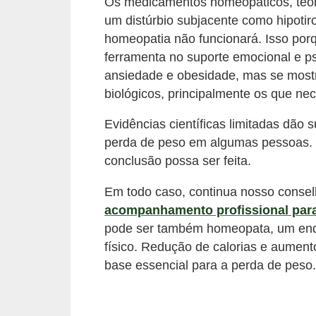
Os medicamentos homeopáticos, teo
l
um distúrbio subjacente como hipotiro
i
homeopatia não funcionará. Isso po
m
ferramenta no suporte emocional e p
e
ansiedade e obesidade, mas se mostr
n
biológicos, principalmente os que nec
t
Evidências científicas limitadas dão
a
perda de peso em algumas pessoas. 
ç
conclusão possa ser feita.
ã
Em todo caso, continua nosso consel
o
acompanhamento profissional para
S
pode ser também homeopata, um endoc
a
físico. Redução de calorias e aument
u
base essencial para a perda de peso.
d
á