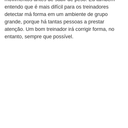
n
entendo que é mais difícil para os treinadores
a
detectar má forma em um ambiente de grupo
i
grande, porque há tantas pessoas a prestar
s
atenção. Um bom treinador irá corrigir forma, no
entanto, sempre que possível.
S
a
ú
d
e