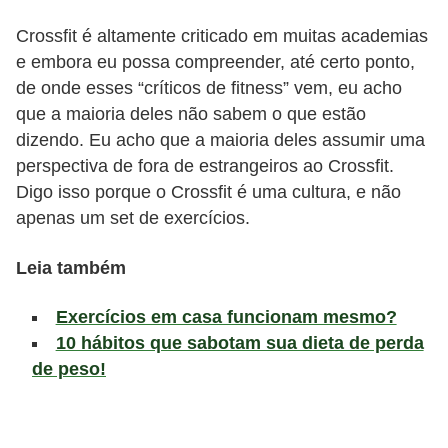
l
i
Crossfit é altamente criticado em muitas academias
e embora eu possa compreender, até certo ponto,
m
de onde esses “críticos de fitness” vem, eu acho
e
que a maioria deles não sabem o que estão
n
dizendo. Eu acho que a maioria deles assumir uma
t
perspectiva de fora de estrangeiros ao Crossfit.
a
Digo isso porque o Crossfit é uma cultura, e não
ç
apenas um set de exercícios.
ã
Leia também
o
S
Exercícios em casa funcionam mesmo?
a
10 hábitos que sabotam sua dieta de perda
u
de peso!
d
á