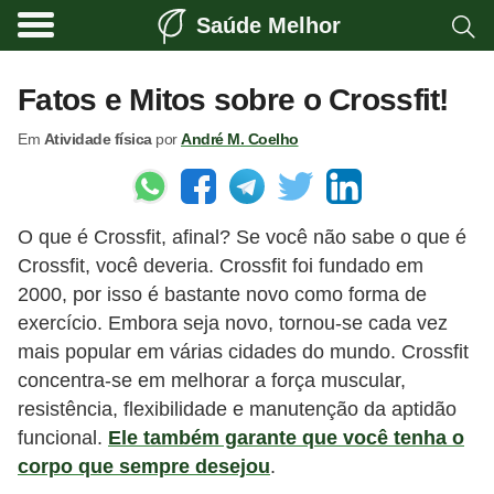
Saúde Melhor
A
t
Fatos e Mitos sobre o Crossfit!
i
Em
Atividade física
por
André M. Coelho
v
i
d
O que é Crossfit, afinal? Se você não sabe o que é
a
Crossfit, você deveria. Crossfit foi fundado em
d
2000, por isso é bastante novo como forma de
e
exercício. Embora seja novo, tornou-se cada vez
f
mais popular em várias cidades do mundo. Crossfit
í
concentra-se em melhorar a força muscular,
resistência, flexibilidade e manutenção da aptidão
s
funcional.
Ele também garante que você tenha o
i
corpo que sempre desejou
.
c