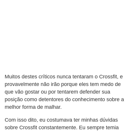
v
e
l
P
l
a
n
o
s
Muitos destes críticos nunca tentaram o Crossfit, e
d
provavelmente não irão porque eles tem medo de
que vão gostar ou por tentarem defender sua
e
posição como detentores do conhecimento sobre a
s
melhor forma de malhar.
a
ú
Com isso dito, eu costumava ter minhas dúvidas
sobre Crossfit constantemente. Eu sempre temia
d