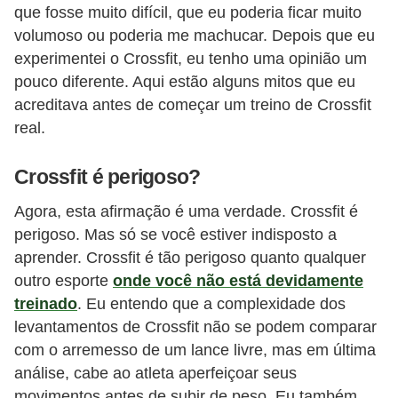
que fosse muito difícil, que eu poderia ficar muito
e
volumoso ou poderia me machucar. Depois que eu
P
experimentei o Crossfit, eu tenho uma opinião um
l
pouco diferente. Aqui estão alguns mitos que eu
acreditava antes de começar um treino de Crossfit
a
real.
n
t
Crossfit é perigoso?
a
Agora, esta afirmação é uma verdade. Crossfit é
s
perigoso. Mas só se você estiver indisposto a
m
aprender. Crossfit é tão perigoso quanto qualquer
e
outro esporte
onde você não está devidamente
d
treinado
. Eu entendo que a complexidade dos
i
levantamentos de Crossfit não se podem comparar
c
com o arremesso de um lance livre, mas em última
análise, cabe ao atleta aperfeiçoar seus
i
movimentos antes de subir de peso. Eu também