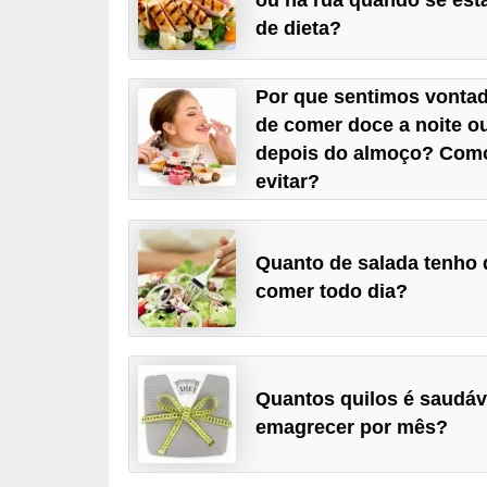
a
de dieta?
B
e
Por que sentimos vonta
l
de comer doce a noite o
depois do almoço? Com
e
evitar?
z
a
Quanto de salada tenho
D
comer todo dia?
i
e
t
a
Quantos quilos é saudáv
emagrecer por mês?
e
A