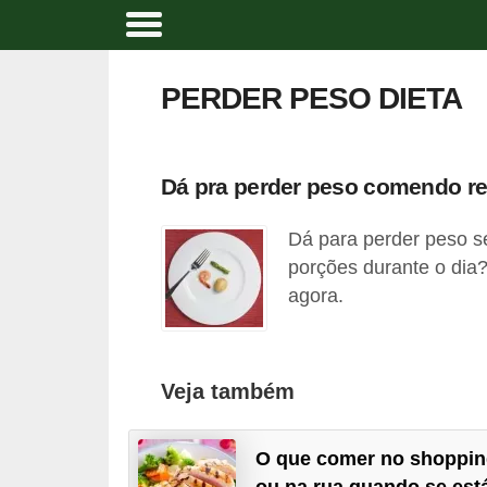
A
t
PERDER PESO DIETA
i
v
i
Dá pra perder peso comendo re
d
Dá para perder peso se
a
porções durante o dia
d
agora.
e
f
í
Veja também
s
i
O que comer no shoppi
c
ou na rua quando se est