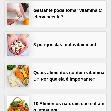
l
i
Gestante pode tomar vitamina C
m
efervescente?
e
n
t
8 perigos das multivitaminas!
a
ç
ã
o
Quais alimentos contém vitamina
S
D? Por que ela é importante?
a
u
d
10 Alimentos naturais que soltam
á
o intestino!