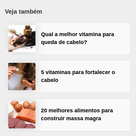
a
Veja também
B
e
Qual a melhor vitamina para
l
queda de cabelo?
e
z
a
5 vitaminas para fortalecer o
D
cabelo
i
e
t
a
20 melhores alimentos para
construir massa magra
e
A