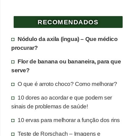
e
P
RECOMENDADOS
l
a
Nódulo da axila (íngua) – Que médico
n
procurar?
t
Flor de banana ou bananeira, para que
a
serve?
s
m
O que é arroto choco? Como melhorar?
e
10 dores ao acordar e que podem ser
d
sinais de problemas de saúde!
i
c
10 ervas para melhorar a função dos rins
i
Teste de Rorschach – Imagens e