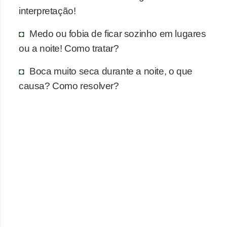
n
interpretação!
a
i
Medo ou fobia de ficar sozinho em lugares
s
ou a noite! Como tratar?
S
Boca muito seca durante a noite, o que
a
causa? Como resolver?
ú
d
e