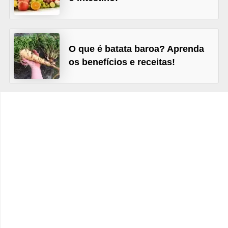
v
e
l
O que é batata baroa? Aprenda
P
os benefícios e receitas!
l
a
n
o
s
d
e
s
a
ú
d