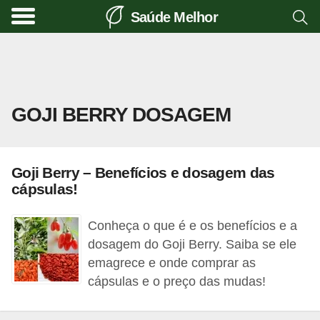
Saúde Melhor
A
t
i
v
GOJI BERRY DOSAGEM
i
d
a
Goji Berry – Benefícios e dosagem das
d
cápsulas!
e
f
Conheça o que é e os benefícios e a
í
dosagem do Goji Berry. Saiba se ele
emagrece e onde comprar as
s
cápsulas e o preço das mudas!
i
c