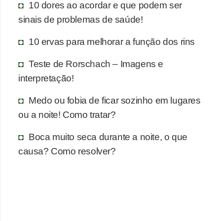
n
10 dores ao acordar e que podem ser
a
sinais de problemas de saúde!
i
10 ervas para melhorar a função dos rins
s
Teste de Rorschach – Imagens e
S
interpretação!
a
ú
Medo ou fobia de ficar sozinho em lugares
d
ou a noite! Como tratar?
e
Boca muito seca durante a noite, o que
causa? Como resolver?