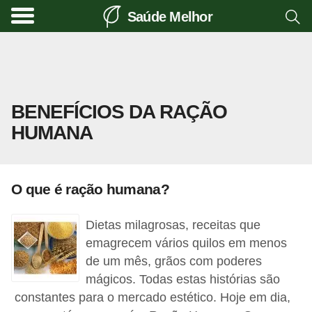
Saúde Melhor
A
t
i
v
BENEFÍCIOS DA RAÇÃO
i
HUMANA
d
a
d
O que é ração humana?
e
f
Dietas milagrosas, receitas que
í
emagrecem vários quilos em menos
s
de um mês, grãos com poderes
mágicos. Todas estas histórias são
i
constantes para o mercado estético. Hoje em dia,
c