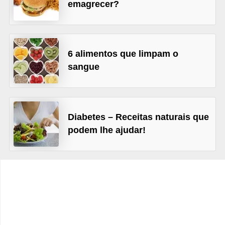
v
emagrecer?
e
l
6 alimentos que limpam o
P
sangue
l
a
n
o
Diabetes – Receitas naturais que
s
podem lhe ajudar!
d
e
s
a
ú
d