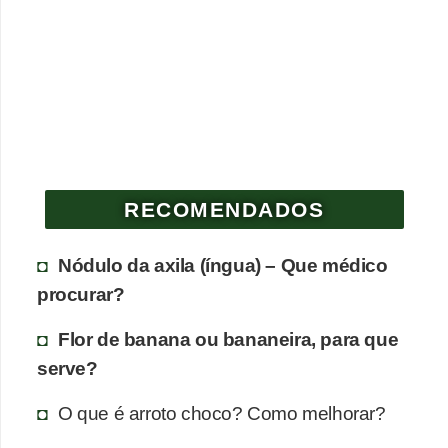
e
P
l
a
n
t
RECOMENDADOS
a
s
Nódulo da axila (íngua) – Que médico
m
procurar?
e
d
Flor de banana ou bananeira, para que
i
serve?
c
O que é arroto choco? Como melhorar?
i