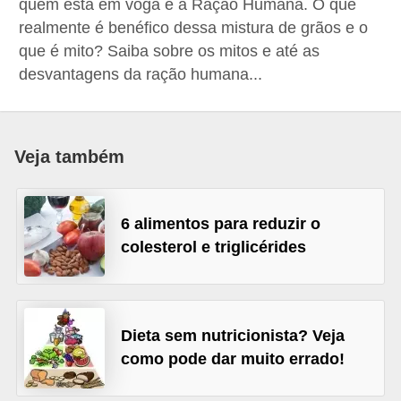
quem está em voga é a Ração Humana. O que
a
realmente é benéfico dessa mistura de grãos e o
B
que é mito? Saiba sobre os mitos e até as
desvantagens da ração humana...
e
l
e
z
Veja também
a
D
6 alimentos para reduzir o
i
colesterol e triglicérides
e
t
a
Dieta sem nutricionista? Veja
e
como pode dar muito errado!
A