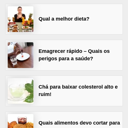
l
i
m
Qual a melhor dieta?
e
n
t
Emagrecer rápido – Quais os
a
perigos para a saúde?
ç
ã
o
Chá para baixar colesterol alto e
S
ruim!
a
u
d
á
Quais alimentos devo cortar para