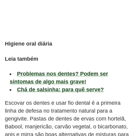
l
i
m
e
n
Higiene oral diária
t
a
Leia também
ç
Problemas nos dentes? Podem ser
ã
sintomas de algo mais grave!
o
Chá de salsinha: para quê serve?
S
a
Escovar os dentes e usar fio dental é a primeira
linha de defesa no tratamento natural para a
u
gengivite. Pastas de dentes de ervas com hortelã,
d
Babool, manjericão, carvão vegetal, o bicarbonato,
á
anis e mirra são boas alternativas de misturas para