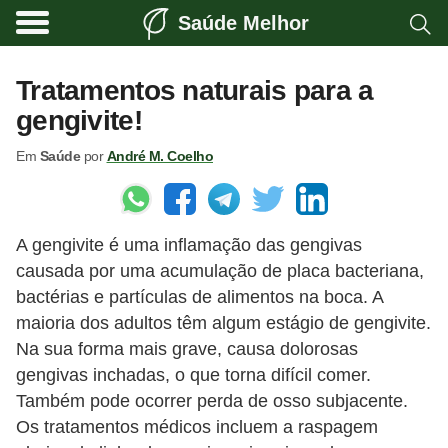
Saúde Melhor
A
t
Tratamentos naturais para a
i
gengivite!
v
Em
Saúde
por
André M. Coelho
i
d
a
A gengivite é uma inflamação das gengivas
d
causada por uma acumulação de placa bacteriana,
e
bactérias e partículas de alimentos na boca. A
f
maioria dos adultos têm algum estágio de gengivite.
í
Na sua forma mais grave, causa dolorosas
s
gengivas inchadas, o que torna difícil comer.
Também pode ocorrer perda de osso subjacente.
i
Os tratamentos médicos incluem a raspagem
c