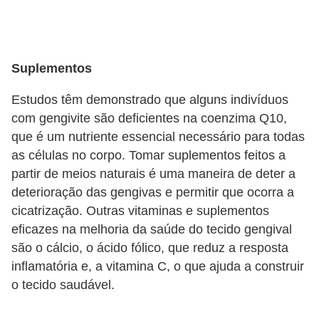
e
P
l
Suplementos
a
Estudos têm demonstrado que alguns indivíduos
n
com gengivite são deficientes na coenzima Q10,
t
que é um nutriente essencial necessário para todas
a
as células no corpo. Tomar suplementos feitos a
s
partir de meios naturais é uma maneira de deter a
deterioração das gengivas e permitir que ocorra a
m
cicatrização. Outras vitaminas e suplementos
e
eficazes na melhoria da saúde do tecido gengival
d
são o cálcio, o ácido fólico, que reduz a resposta
i
inflamatória e, a vitamina C, o que ajuda a construir
c
o tecido saudável.
i