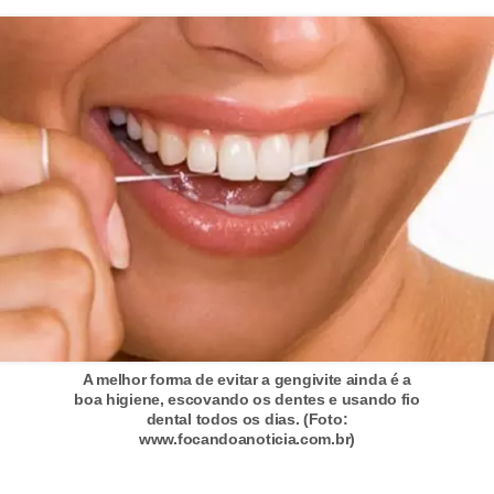
n
a
i
s
S
a
ú
d
e
A melhor forma de evitar a gengivite ainda é a
boa higiene, escovando os dentes e usando fio
dental todos os dias. (Foto:
www.focandoanoticia.com.br)