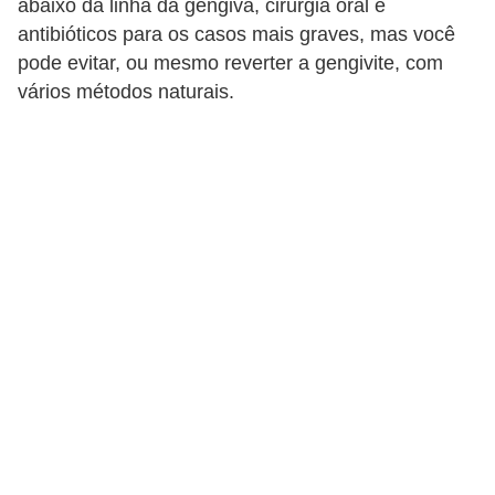
abaixo da linha da gengiva, cirurgia oral e
a
antibióticos para os casos mais graves, mas você
B
pode evitar, ou mesmo reverter a gengivite, com
vários métodos naturais.
e
l
e
z
a
D
i
e
t
a
e
A