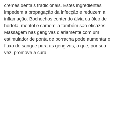
v
cremes dentais tradicionais. Estes ingredientes
e
impedem a propagação da infecção e reduzem a
l
inflamação. Bochechos contendo álvia ou óleo de
hortelã, mentol e camomila também são eficazes.
P
Massagem nas gengivas diariamente com um
l
estimulador de ponta de borracha pode aumentar o
a
fluxo de sangue para as gengivas, o que, por sua
n
vez, promove a cura.
o
s
d
e
s
a
ú
d