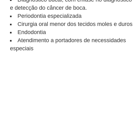
n
e detecção do câncer de boca.
a
Periodontia especializada
i
Cirurgia oral menor dos tecidos moles e duros
s
Endodontia
Atendimento a portadores de necessidades
S
especiais
a
ú
d
e