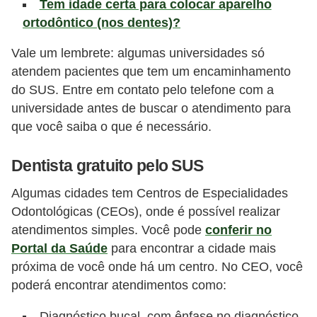
Tem idade certa para colocar aparelho
e
ortodôntico (nos dentes)?
P
Vale um lembrete: algumas universidades só
l
atendem pacientes que tem um encaminhamento
a
do SUS. Entre em contato pelo telefone com a
n
universidade antes de buscar o atendimento para
que você saiba o que é necessário.
t
a
Dentista gratuito pelo SUS
s
m
Algumas cidades tem Centros de Especialidades
Odontológicas (CEOs), onde é possível realizar
e
atendimentos simples. Você pode
conferir no
d
Portal da Saúde
para encontrar a cidade mais
i
próxima de você onde há um centro. No CEO, você
c
poderá encontrar atendimentos como:
i
Diagnóstico bucal, com ênfase no diagnóstico