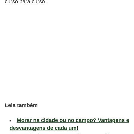
curso para curso.
v
e
l
P
l
a
n
o
s
d
e
s
Leia também
a
Morar na cidade ou no campo? Vantagens e
ú
desvantagens de cada um!
d