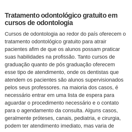
l
i
Tratamento odontológico gratuito em
m
cursos de odontologia
e
Cursos de odontologia ao redor do país oferecem o
n
tratamento odontológico gratuito para atrair
t
pacientes afim de que os alunos possam praticar
a
suas habilidades na profissão. Tanto cursos de
ç
graduação quanto de pós graduação oferecem
esse tipo de atendimento, onde os dentistas que
ã
atendem os pacientes são alunos supervisionados
o
pelos seus professores. na maioria dos casos, é
S
necessário entrar em uma lista de espera para
a
aguardar o procedimento necessário e o contato
u
para o agendamento da consulta. Alguns casos,
d
geralmente próteses, canais, pediatria, e cirurgia,
á
podem ter atendimento imediato, mas varia de