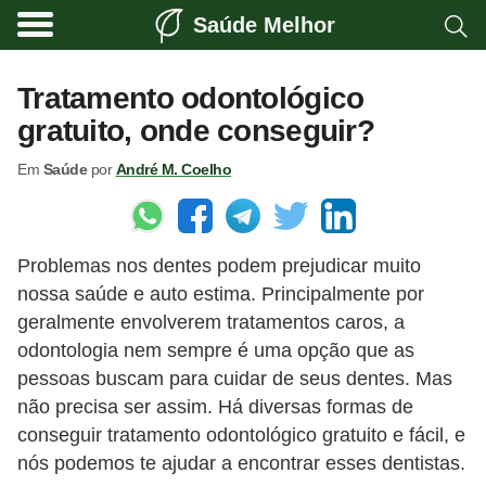
Saúde Melhor
A
t
Tratamento odontológico
i
gratuito, onde conseguir?
v
Em
Saúde
por
André M. Coelho
i
d
a
Problemas nos dentes podem prejudicar muito
d
nossa saúde e auto estima. Principalmente por
e
geralmente envolverem tratamentos caros, a
f
odontologia nem sempre é uma opção que as
í
pessoas buscam para cuidar de seus dentes. Mas
s
não precisa ser assim. Há diversas formas de
conseguir tratamento odontológico gratuito e fácil, e
i
nós podemos te ajudar a encontrar esses dentistas.
c