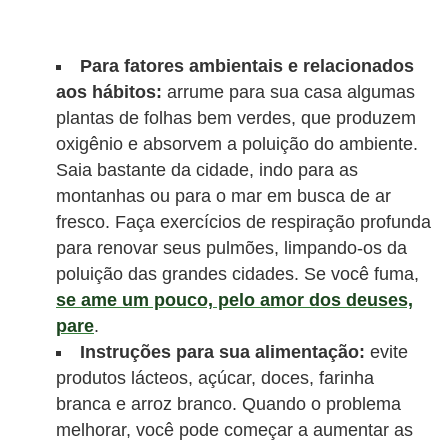
l
i
m
Para fatores ambientais e relacionados
aos hábitos:
arrume para sua casa algumas
e
plantas de folhas bem verdes, que produzem
n
oxigênio e absorvem a poluição do ambiente.
t
Saia bastante da cidade, indo para as
a
montanhas ou para o mar em busca de ar
ç
fresco. Faça exercícios de respiração profunda
ã
para renovar seus pulmões, limpando-os da
poluição das grandes cidades. Se você fuma,
o
se ame um pouco, pelo amor dos deuses,
S
pare
.
a
Instruções para sua alimentação:
evite
u
produtos lácteos, açúcar, doces, farinha
d
branca e arroz branco. Quando o problema
á
melhorar, você pode começar a aumentar as