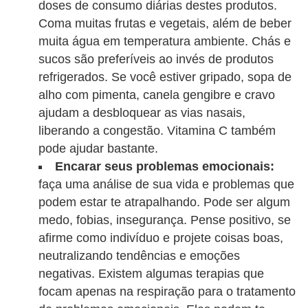
v
doses de consumo diárias destes produtos.
Coma muitas frutas e vegetais, além de beber
e
muita água em temperatura ambiente. Chás e
l
sucos são preferíveis ao invés de produtos
P
refrigerados. Se você estiver gripado, sopa de
l
alho com pimenta, canela gengibre e cravo
ajudam a desbloquear as vias nasais,
a
liberando a congestão. Vitamina C também
n
pode ajudar bastante.
o
Encarar seus problemas emocionais:
s
faça uma análise de sua vida e problemas que
d
podem estar te atrapalhando. Pode ser algum
e
medo, fobias, insegurança. Pense positivo, se
afirme como indivíduo e projete coisas boas,
s
neutralizando tendências e emoções
a
negativas. Existem algumas terapias que
ú
focam apenas na respiração para o tratamento
d