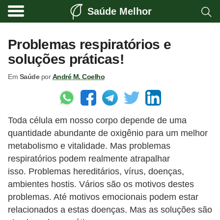
Saúde Melhor
A
t
Problemas respiratórios e
i
soluções práticas!
v
Em
Saúde
por
André M. Coelho
i
d
a
Toda célula em nosso corpo depende de uma
d
quantidade abundante de oxigênio para um melhor
e
metabolismo e vitalidade. Mas problemas
f
respiratórios podem realmente atrapalhar
í
isso. Problemas hereditários, vírus, doenças,
s
ambientes hostis. Vários são os motivos destes
problemas. Até motivos emocionais podem estar
i
relacionados a estas doenças. Mas as soluções são
c