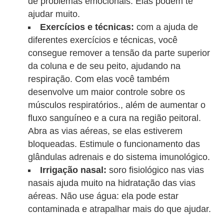
de problemas emocionais. Elas podem te
e
ajudar muito.
Exercícios e técnicas:
com a ajuda de
P
diferentes exercícios e técnicas, você
l
consegue remover a tensão da parte superior
a
da coluna e de seu peito, ajudando na
n
respiração. Com elas você também
t
desenvolve um maior controle sobre os
a
músculos respiratórios., além de aumentar o
fluxo sanguíneo e a cura na região peitoral.
s
Abra as vias aéreas, se elas estiverem
m
bloqueadas. Estimule o funcionamento das
e
glândulas adrenais e do sistema imunológico.
d
Irrigação nasal:
soro fisiológico nas vias
i
nasais ajuda muito na hidratação das vias
c
aéreas. Não use água: ela pode estar
contaminada e atrapalhar mais do que ajudar.
i