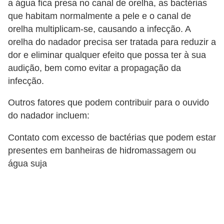
a água fica presa no canal de orelha, as bactérias
e
que habitam normalmente a pele e o canal de
orelha multiplicam-se, causando a infecção. A
P
orelha do nadador precisa ser tratada para reduzir a
l
dor e eliminar qualquer efeito que possa ter à sua
a
audição, bem como evitar a propagação da
n
infecção.
t
Outros fatores que podem contribuir para o ouvido
a
do nadador incluem:
s
m
Contato com excesso de bactérias que podem estar
e
presentes em banheiras de hidromassagem ou
água suja
d
i
c
i