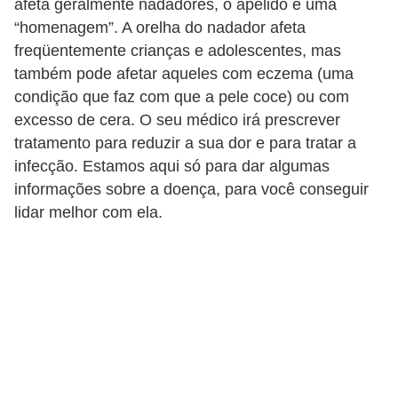
afeta geralmente nadadores, o apelido é uma
a
“homenagem”. A orelha do nadador afeta
B
freqüentemente crianças e adolescentes, mas
também pode afetar aqueles com eczema (uma
e
condição que faz com que a pele coce) ou com
l
excesso de cera. O seu médico irá prescrever
e
tratamento para reduzir a sua dor e para tratar a
z
infecção. Estamos aqui só para dar algumas
a
informações sobre a doença, para você conseguir
lidar melhor com ela.
D
i
e
t
a
e
A