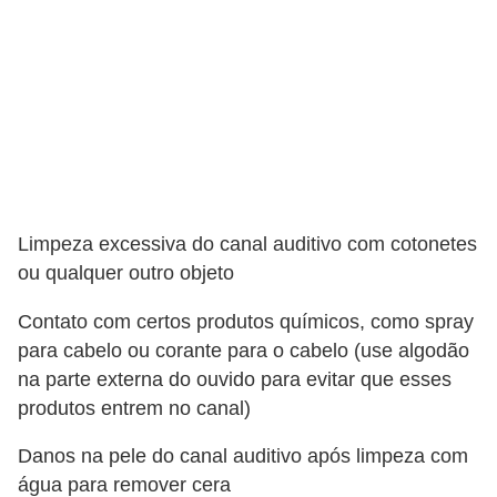
n
a
i
s
S
a
ú
Limpeza excessiva do canal auditivo com cotonetes
d
ou qualquer outro objeto
e
Contato com certos produtos químicos, como spray
para cabelo ou corante para o cabelo (use algodão
na parte externa do ouvido para evitar que esses
produtos entrem no canal)
Danos na pele do canal auditivo após limpeza com
água para remover cera