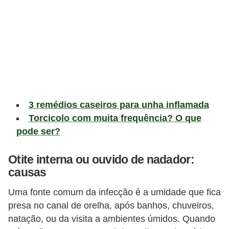
v
e
l
P
l
a
n
3 remédios caseiros para unha inflamada
o
Torcicolo com muita frequência? O que
pode ser?
s
d
Otite interna ou ouvido de nadador:
e
causas
s
Uma fonte comum da infecção é a umidade que fica
a
presa no canal de orelha, após banhos, chuveiros,
ú
natação, ou da visita a ambientes úmidos. Quando
d