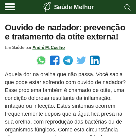
Saúde Melhor
A
t
Ouvido de nadador: prevenção
i
e tratamento da otite externa!
v
Em
Saúde
por
André M. Coelho
i
d
a
Aquela dor na orelha que não passa. Você sabia
d
que pode estar sofrendo com ouvido de nadador?
e
Esse problema também é chamado de otite, uma
f
condição dolorosa resultante da inflamação,
í
irritação ou infecção. Estes sintomas ocorrem
s
frequentemente depois que a água fica presa na
sua orelha, com reprodução das bactérias ou de
i
organismos fúngicos. Como esta circunstância
c