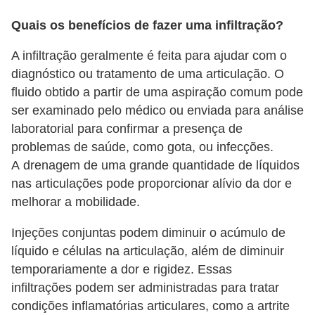
e
Quais os benefícios de fazer uma infiltração?
P
A infiltração geralmente é feita para ajudar com o
l
diagnóstico ou tratamento de uma articulação. O
a
fluido obtido a partir de uma aspiração comum pode
n
ser examinado pelo médico ou enviada para análise
t
laboratorial para confirmar a presença de
problemas de saúde, como gota, ou infecções.
a
A drenagem de uma grande quantidade de líquidos
s
nas articulações pode proporcionar alívio da dor e
m
melhorar a mobilidade.
e
d
Injeções conjuntas podem diminuir o acúmulo de
líquido e células na articulação, além de diminuir
i
temporariamente a dor e rigidez. Essas
c
infiltrações podem ser administradas para tratar
i
condições inflamatórias articulares, como a artrite