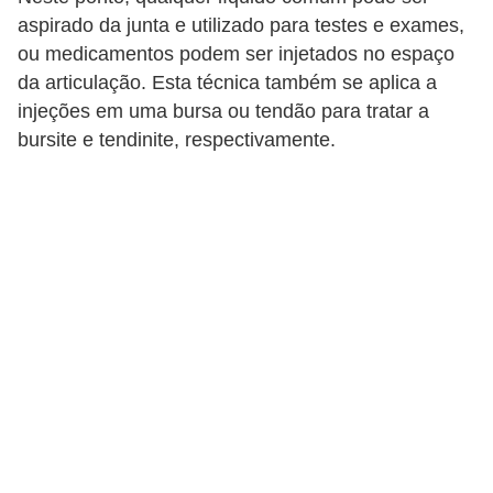
a
aspirado da junta e utilizado para testes e exames,
ou medicamentos podem ser injetados no espaço
B
da articulação. Esta técnica também se aplica a
e
injeções em uma bursa ou tendão para tratar a
l
bursite e tendinite, respectivamente.
e
z
a
D
i
e
t
a
e
A