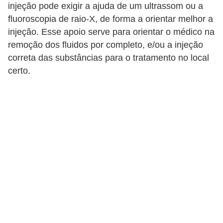
v
injeção pode exigir a ajuda de um ultrassom ou a
e
fluoroscopia de raio-X, de forma a orientar melhor a
injeção. Esse apoio serve para orientar o médico na
l
remoção dos fluidos por completo, e/ou a injeção
P
correta das substâncias para o tratamento no local
l
certo.
a
n
o
s
d
e
s
a
ú
d