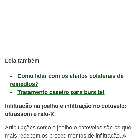
l
i
m
e
n
t
a
Leia também
ç
Como lidar com os efeitos colaterais de
ã
remédios?
o
Tratamento caseiro para bursite!
S
a
Infiltração no joelho e infiltração no cotovelo:
ultrassom e raio-X
u
d
Articulações como o joelho e cotovelos são as que
á
mais recebem os procedimentos de infiltração. A