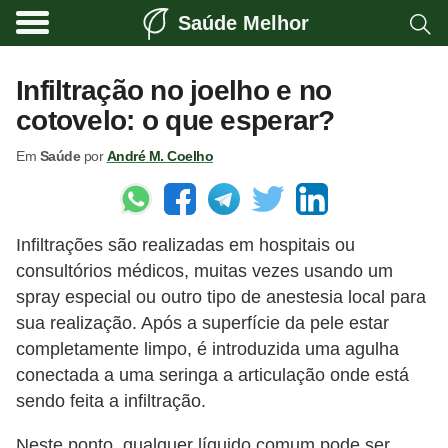
Saúde Melhor
A
t
Infiltração no joelho e no
i
cotovelo: o que esperar?
v
Em
Saúde
por
André M. Coelho
i
d
a
Infiltrações são realizadas em hospitais ou
d
consultórios médicos, muitas vezes usando um
e
spray especial ou outro tipo de anestesia local para
f
sua realização. Após a superfície da pele estar
í
completamente limpo, é introduzida uma agulha
s
conectada a uma seringa a articulação onde está
sendo feita a infiltração.
i
c
Neste ponto, qualquer líquido comum pode ser