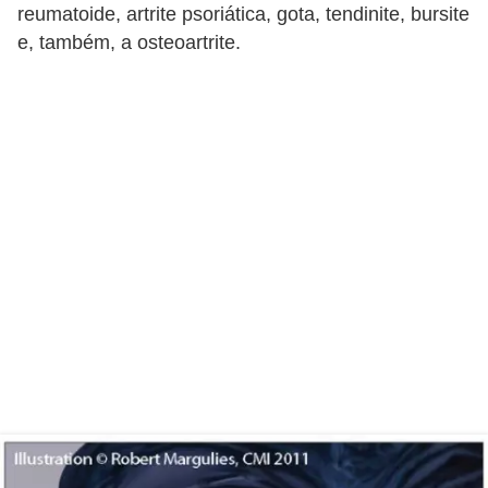
n
reumatoide, artrite psoriática, gota, tendinite, bursite
a
e, também, a osteoartrite.
i
s
S
a
ú
d
e