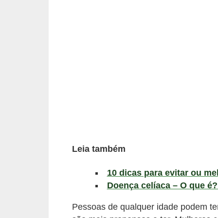
a
B
e
l
e
z
a
D
i
e
Leia também
t
10 dicas para evitar ou me
a
Doença celíaca – O que é?
e
A
Pessoas de qualquer idade podem ter