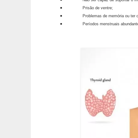
v
Prisão de ventre;
e
Problemas de memória ou ter d
l
Períodos menstruais abundante
P
l
a
n
o
s
d
e
s
a
ú
d