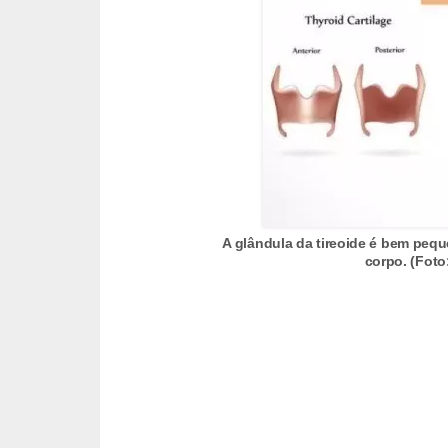
e
P
l
a
n
t
a
s
A glândula da tireoide é bem peq
corpo. (Fot
m
e
d
i
c
i