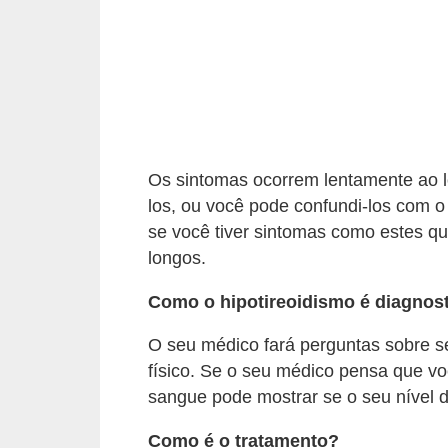
n
a
i
s
S
a
Os sintomas ocorrem lentamente ao 
ú
los, ou você pode confundi-los com 
d
se você tiver sintomas como estes q
e
longos.
Como o hipotireoidismo é diagnos
O seu médico fará perguntas sobre 
físico. Se o seu médico pensa que v
sangue pode mostrar se o seu nível d
Como é o tratamento?