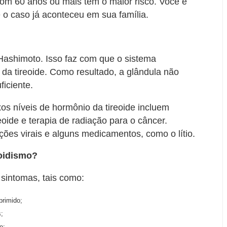
com 60 anos ou mais têm o maior risco. Você é
 o caso já aconteceu em sua família.
Hashimoto. Isso faz com que o sistema
 da tireoide. Como resultado, a glândula não
ficiente.
os níveis de hormônio da tireoide incluem
eoide e terapia de radiação para o câncer.
es virais e alguns medicamentos, como o lítio.
eoidismo?
 sintomas, tais como:
primido;
;
o;