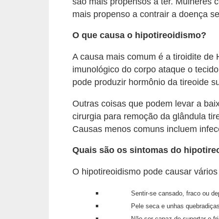
são mais propensos a ter. Mulheres 
l
mais propenso a contrair a doença se
i
m
O que causa o hipotireoidismo?
e
A causa mais comum é a tiroidite de 
n
imunológico do corpo ataque o tecido
t
pode produzir hormônio da tireoide su
a
Outras coisas que podem levar a baix
ç
cirurgia para remoção da glândula tir
ã
Causas menos comuns incluem infecçõ
o
S
Quais são os sintomas do hipotir
a
O hipotireoidismo pode causar vários
u
d
Sentir-se cansado, fraco ou de
Pele seca e unhas quebradiças
á
Não ser capaz de suportar o fri