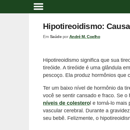
A
t
Hipotireoidismo: Causa
i
Em
Saúde
por
André M. Coelho
v
i
d
Hipotireoidismo significa que sua tir
a
tireóide. A tireóide é uma glândula e
d
pescoço. Ela produz hormônios que c
e
Ter um baixo nível de hormônio da tir
f
você se sentir cansado e fraco. Se o 
í
níveis de colestero
l e torná-lo mai
s
vascular cerebral. Durante a gravidez
i
seu bebê. Felizmente, o hipotireoidismo
c