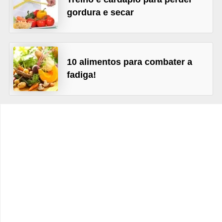
v
gordura e secar
e
l
P
10 alimentos para combater a
l
fadiga!
a
n
o
s
d
e
s
a
ú
d