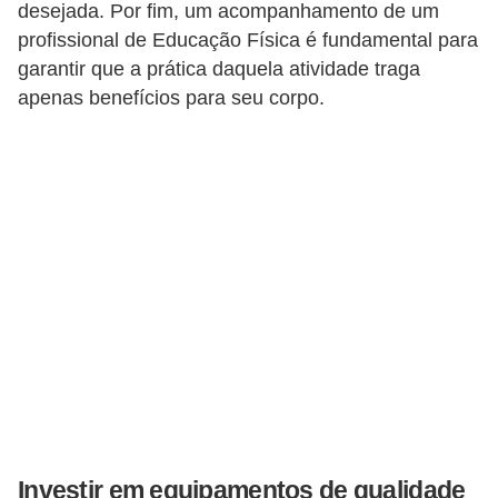
v
desejada. Por fim, um acompanhamento de um
profissional de Educação Física é fundamental para
e
garantir que a prática daquela atividade traga
l
apenas benefícios para seu corpo.
P
l
a
n
o
s
d
e
s
a
ú
d
Investir em equipamentos de qualidade