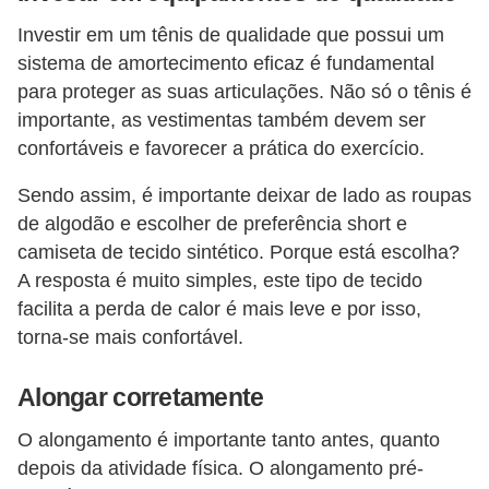
e
Investir em um tênis de qualidade que possui um
sistema de amortecimento eficaz é fundamental
P
para proteger as suas articulações. Não só o tênis é
l
importante, as vestimentas também devem ser
a
confortáveis e favorecer a prática do exercício.
n
Sendo assim, é importante deixar de lado as roupas
t
de algodão e escolher de preferência short e
a
camiseta de tecido sintético. Porque está escolha?
s
A resposta é muito simples, este tipo de tecido
m
facilita a perda de calor é mais leve e por isso,
e
torna-se mais confortável.
d
i
Alongar corretamente
c
O alongamento é importante tanto antes, quanto
i
depois da atividade física. O alongamento pré-