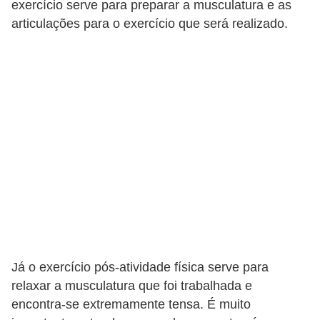
n
exercício serve para preparar a musculatura e as
a
articulações para o exercício que será realizado.
i
s
S
a
ú
d
e
Já o exercício pós-atividade física serve para
relaxar a musculatura que foi trabalhada e
encontra-se extremamente tensa. É muito