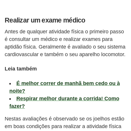
l
i
m
Realizar um exame médico
e
Antes de qualquer atividade física o primeiro passo
n
é consultar um médico e realizar exames para
t
aptidão física. Geralmente é avaliado o seu sistema
a
cardiovascular e também o seu aparelho locomotor.
ç
Leia também
ã
o
É melhor correr de manhã bem cedo ou à
S
noite?
a
Respirar melhor durante a corrida! Como
fazer?
u
d
Nestas avaliações é observado se os joelhos estão
á
em boas condições para realizar a atividade física