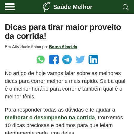
Saúde Melhor
A
t
Dicas para tirar maior proveito
i
da corrida!
v
Em
Atividade física
por
Bruno Almeida
i
d
a
No artigo de hoje vamos falar sobre as melhores
d
dicas para correr melhor e mais rápido. Saiba qual
e
é o melhor horário para correr e também qual é o
f
melhor tênis.
í
Para responder todas as dúvidas e te ajudar a
s
melhorar o desempenho na corrida
, trouxemos
i
10 dicas preciosas e pedimos para que leiam
c
atentamente cada uma delas.