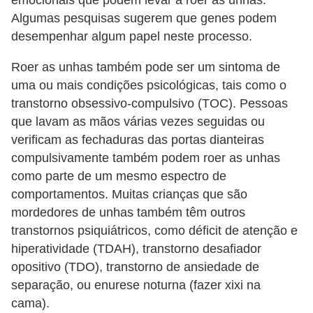
emocionais que podem levar a roer as unhas.
e
Algumas pesquisas sugerem que genes podem
desempenhar algum papel neste processo.
P
l
Roer as unhas também pode ser um sintoma de
a
uma ou mais condições psicológicas, tais como o
transtorno obsessivo-compulsivo (TOC). Pessoas
n
que lavam as mãos várias vezes seguidas ou
t
verificam as fechaduras das portas dianteiras
a
compulsivamente também podem roer as unhas
s
como parte de um mesmo espectro de
m
comportamentos. Muitas crianças que são
e
mordedores de unhas também têm outros
d
transtornos psiquiátricos, como déficit de atenção e
hiperatividade (TDAH), transtorno desafiador
i
opositivo (TDO), transtorno de ansiedade de
c
separação, ou enurese noturna (fazer xixi na
i
cama).