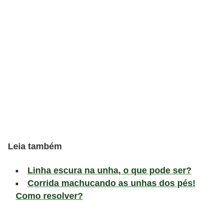
l
i
m
e
n
t
a
ç
ã
o
Leia também
S
a
Linha escura na unha, o que pode ser?
u
Corrida machucando as unhas dos pés!
d
Como resolver?
á