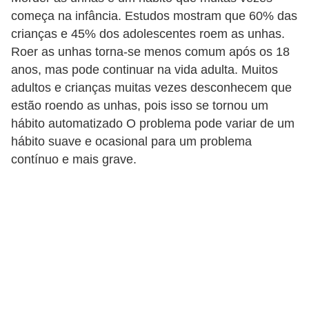
a
começa na infância. Estudos mostram que 60% das
crianças e 45% dos adolescentes roem as unhas.
B
Roer as unhas torna-se menos comum após os 18
e
anos, mas pode continuar na vida adulta. Muitos
l
adultos e crianças muitas vezes desconhecem que
e
estão roendo as unhas, pois isso se tornou um
z
hábito automatizado O problema pode variar de um
a
hábito suave e ocasional para um problema
contínuo e mais grave.
D
i
e
t
a
e
A