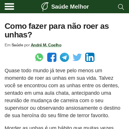
Saúde Melhor
A
t
Como fazer para não roer as
i
unhas?
v
Em
Saúde
por
André M. Coelho
i
d
a
Quase todo mundo já teve pelo menos um
d
momento de roer as unhas em sua vida. Talvez
e
você se encontrou com as unhas entre os dentes,
f
sentado em uma aula chata, antecipando uma
í
reunião de mudança de carreira com o seu
s
supervisor ou observando ansiosamente o destino
de sua heroína do seu filme de terror favorito.
i
c
Morder as unhas é um hábito que muitas vezes