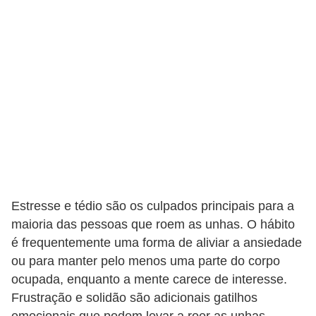
v
e
l
P
l
a
n
o
s
d
Estresse e tédio são os culpados principais para a
e
maioria das pessoas que roem as unhas. O hábito
é frequentemente uma forma de aliviar a ansiedade
s
ou para manter pelo menos uma parte do corpo
a
ocupada, enquanto a mente carece de interesse.
ú
Frustração e solidão são adicionais gatilhos
d