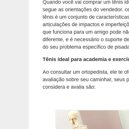
l
Quando você vai comprar um tênis ide
segue as orientações do vendedor, c
i
tênis é um conjunto de característic
m
articulações de impactos e imperfeiç
e
que funciona para um amigo pode não
n
diferente, e é necessário o suporte 
t
do seu problema específico de pisada
a
Tênis ideal para academia e exercí
ç
ã
Ao consultar um ortopedista, ele te 
o
avaliação sobre seu caminhar, seus 
considera e avalia são:
S
a
u
d
á