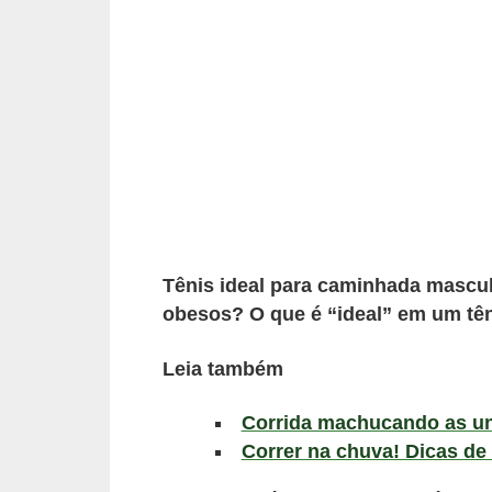
a
B
e
l
e
z
a
D
Tênis ideal para caminhada mascul
i
obesos? O que é “ideal” em um tê
e
t
Leia também
a
Corrida machucando as un
e
Correr na chuva! Dicas de 
A