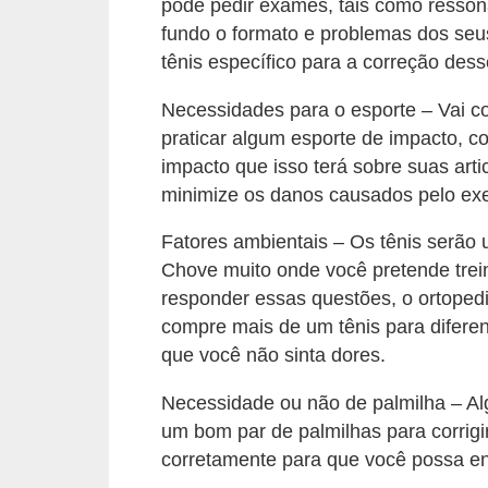
n
pode pedir exames, tais como ressonâ
fundo o formato e problemas dos seus 
a
tênis específico para a correção des
i
s
Necessidades para o esporte – Vai c
praticar algum esporte de impacto, 
S
impacto que isso terá sobre suas artic
a
minimize os danos causados pelo exer
ú
d
Fatores ambientais – Os tênis serão 
Chove muito onde você pretende trei
e
responder essas questões, o ortopedi
compre mais de um tênis para diferen
que você não sinta dores.
Necessidade ou não de palmilha – Al
um bom par de palmilhas para corrigir
corretamente para que você possa en