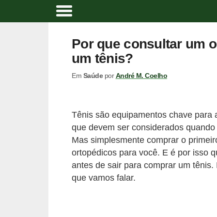
A
t
Por que consultar um o
i
um tênis?
v
Em
Saúde
por
André M. Coelho
i
d
a
Tênis são equipamentos chave para a 
d
que devem ser considerados quando v
e
Mas simplesmente comprar o primeiro
f
ortopédicos para você. E é por isso q
antes de sair para comprar um tênis.
í
que vamos falar.
s
i
c