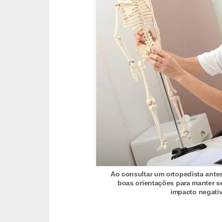
v
e
l
P
l
a
n
o
s
d
e
s
Ao consultar um ortopedista ante
boas orientações para manter s
a
impacto negati
ú
d