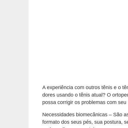
e
P
l
a
n
t
a
s
m
e
A experiência com outros tênis e o t
d
dores usando o tênis atual? O ortope
possa corrigir os problemas com seu 
i
c
Necessidades biomecânicas – São as 
i
formato dos seus pés, sua postura, s