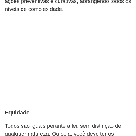
ações preventivas e curativas, abrangendo todos os
v
níveis de complexidade.
e
l
P
l
a
n
o
s
d
e
s
Equidade
a
ú
Todos são iguais perante a lei, sem distinção de
d
qualquer natureza. Ou seja, você deve ter os