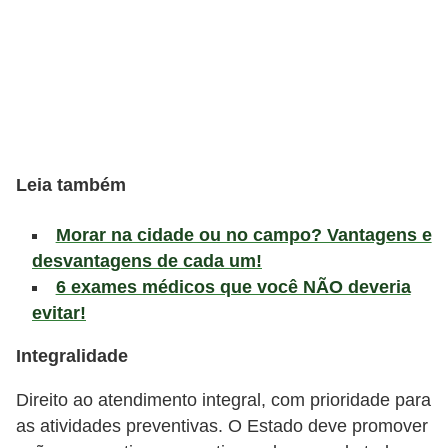
l
i
m
e
n
t
Leia também
a
ç
Morar na cidade ou no campo? Vantagens e
ã
desvantagens de cada um!
o
6 exames médicos que você NÃO deveria
S
evitar!
a
Integralidade
u
d
Direito ao atendimento integral, com prioridade para
á
as atividades preventivas. O Estado deve promover