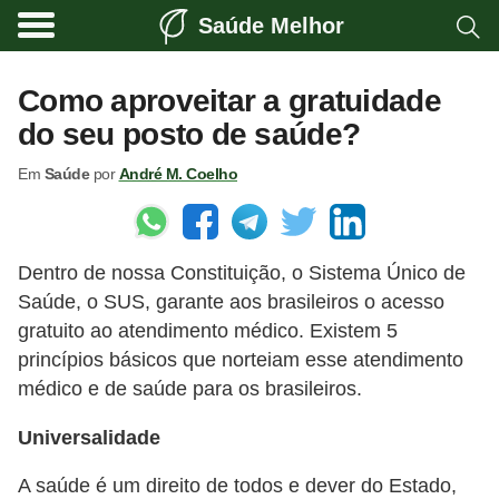
Saúde Melhor
A
t
Como aproveitar a gratuidade
i
do seu posto de saúde?
v
Em
Saúde
por
André M. Coelho
i
d
a
Dentro de nossa Constituição, o Sistema Único de
d
Saúde, o SUS, garante aos brasileiros o acesso
e
gratuito ao atendimento médico. Existem 5
f
princípios básicos que norteiam esse atendimento
í
médico e de saúde para os brasileiros.
s
Universalidade
i
c
A saúde é um direito de todos e dever do Estado,