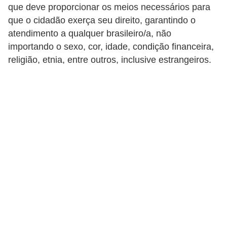
a
que deve proporcionar os meios necessários para
que o cidadão exerça seu direito, garantindo o
B
atendimento a qualquer brasileiro/a, não
e
importando o sexo, cor, idade, condição financeira,
l
religião, etnia, entre outros, inclusive estrangeiros.
e
z
a
D
i
e
t
a
e
A