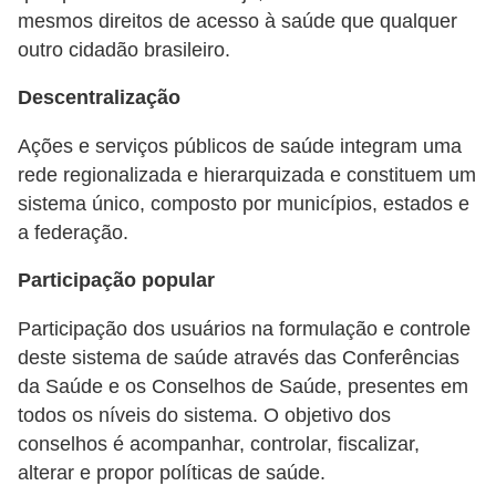
mesmos direitos de acesso à saúde que qualquer
e
outro cidadão brasileiro.
P
Descentralização
l
a
Ações e serviços públicos de saúde integram uma
n
rede regionalizada e hierarquizada e constituem um
t
sistema único, composto por municípios, estados e
a
a federação.
s
Participação popular
m
Participação dos usuários na formulação e controle
e
deste sistema de saúde através das Conferências
d
da Saúde e os Conselhos de Saúde, presentes em
i
todos os níveis do sistema. O objetivo dos
c
conselhos é acompanhar, controlar, fiscalizar,
i
alterar e propor políticas de saúde.