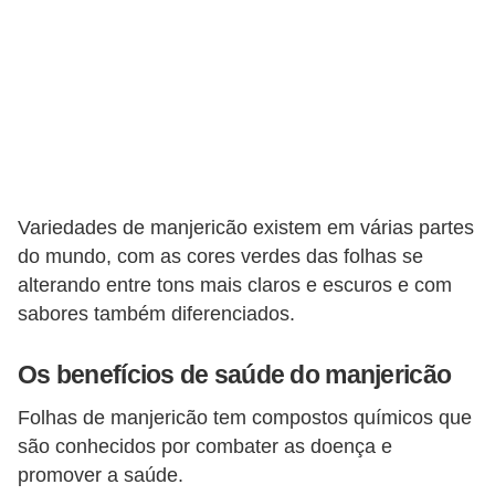
v
e
l
P
l
a
n
Variedades de manjericão existem em várias partes
o
do mundo, com as cores verdes das folhas se
s
alterando entre tons mais claros e escuros e com
sabores também diferenciados.
d
e
Os benefícios de saúde do manjericão
s
Folhas de manjericão tem compostos químicos que
a
são conhecidos por combater as doença e
ú
promover a saúde.
d