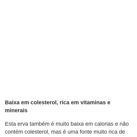
n
a
i
s
S
a
ú
d
e
Baixa em colesterol, rica em vitaminas e
minerais
Esta erva também é muito baixa em calorias e não
contém colesterol, mas é uma fonte muito rica de