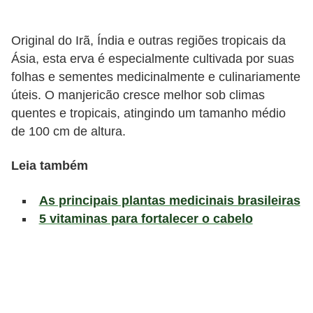
l
i
Original do Irã, Índia e outras regiões tropicais da
m
Ásia, esta erva é especialmente cultivada por suas
e
folhas e sementes medicinalmente e culinariamente
n
úteis. O manjericão cresce melhor sob climas
t
quentes e tropicais, atingindo um tamanho médio
a
de 100 cm de altura.
ç
Leia também
ã
o
As principais plantas medicinais brasileiras
S
5 vitaminas para fortalecer o cabelo
a
u
d
á