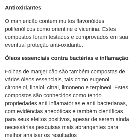
e
Antioxidantes
P
O manjericão contém muitos flavonóides
l
polifenólicos como orientine e vicenina. Estes
a
compostos foram testados e comprovados em sua
eventual proteção anti-oxidante.
n
t
Óleos essenciais contra bactérias e inflamação
a
Folhas de manjericão são também compostas de
s
vários óleos essenciais, tais como eugenol,
m
citronelol, linalol, citral, limoneno e terpineol. Estes
e
compostos são conhecidos como tendo
d
propriedades anti-inflamatórias e anti-bacterianas,
i
com evidências anedóticas e também científicas
c
para seus efeitos positivos, apesar de serem ainda
necessárias pesquisas mais abrangentes para
i
melhor analisar os resultados