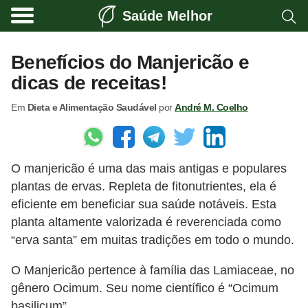
Saúde Melhor
A
t
Benefícios do Manjericão e
i
dicas de receitas!
v
Em
Dieta e Alimentação Saudável
por
André M. Coelho
i
d
a
O manjericão é uma das mais antigas e populares
d
plantas de ervas. Repleta de fitonutrientes, ela é
e
eficiente em beneficiar sua saúde notáveis​​. Esta
f
planta altamente valorizada é reverenciada como
í
“erva santa” em muitas tradições em todo o mundo.
s
O Manjericão pertence à família das Lamiaceae, no
i
gênero Ocimum. Seu nome científico é “Ocimum
c
basilicum”.