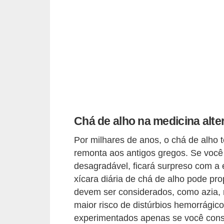
a
B
e
l
e
z
a
Chá de alho na medicina alte
D
i
Por milhares de anos, o chá de alho 
e
remonta aos antigos gregos. Se você 
desagradável, ficará surpreso com a 
t
xícara diária de chá de alho pode pro
a
devem ser considerados, como azia, n
e
maior risco de distúrbios hemorrágico
A
experimentados apenas se você cons