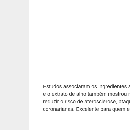
v
e
l
P
l
a
n
o
s
d
Estudos associaram os ingredientes a
e
e o extrato de alho também mostrou re
s
reduzir o risco de aterosclerose, a
coronarianas. Excelente para quem es
a
ú
d