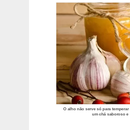
e
P
l
a
n
t
a
s
m
e
d
i
O alho não serve só para temperar
c
um chá saboroso e 
i