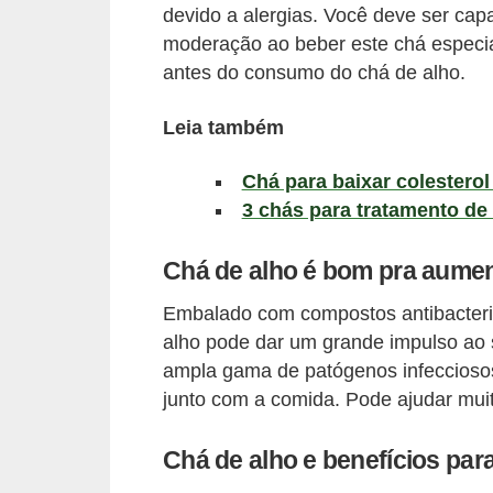
l
devido a alergias. Você deve ser capaz
i
moderação ao beber este chá especi
m
antes do consumo do chá de alho.
e
Leia também
n
t
Chá para baixar colesterol 
a
3 chás para tratamento de 
ç
Chá de alho é bom pra aumen
ã
o
Embalado com compostos antibacteria
S
alho pode dar um grande impulso ao 
a
ampla gama de patógenos infecciosos
junto com a comida. Pode ajudar mui
u
d
Chá de alho e benefícios para
á