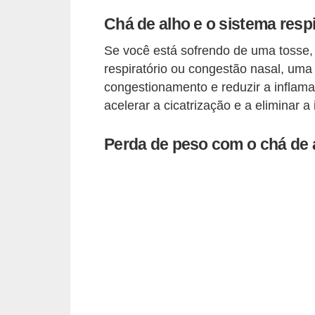
n
Chá de alho e o sistema respi
a
i
Se você está sofrendo de uma tosse,
s
respiratório ou congestão nasal, uma
congestionamento e reduzir a inflam
S
acelerar a cicatrização e a eliminar a
a
ú
Perda de peso com o chá de 
d
e