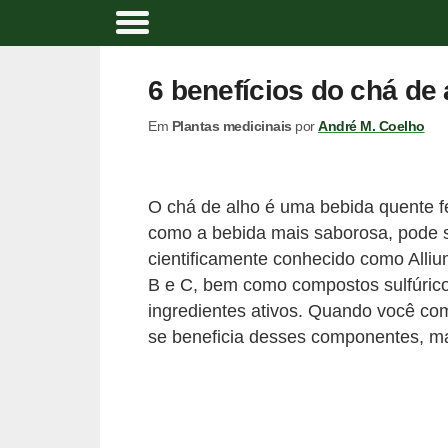
A
t
6 benefícios do chá de 
i
Em
Plantas medicinais
por
André M. Coelho
v
i
d
O chá de alho é uma bebida quente f
a
como a bebida mais saborosa, pode s
d
cientificamente conhecido como Alliu
e
B e C, bem como compostos sulfúricos,
ingredientes ativos. Quando você com
f
se beneficia desses componentes, ma
í
s
i
c