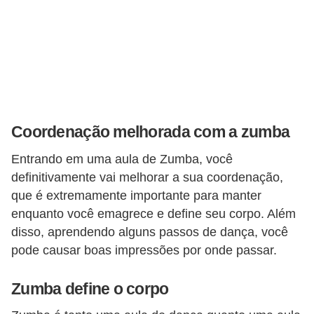
n
a
i
s
S
a
Coordenação melhorada com a zumba
ú
d
Entrando em uma aula de Zumba, você
e
definitivamente vai melhorar a sua coordenação,
que é extremamente importante para manter
enquanto você emagrece e define seu corpo. Além
disso, aprendendo alguns passos de dança, você
pode causar boas impressões por onde passar.
Zumba define o corpo