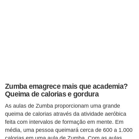
v
e
l
P
l
a
n
o
s
Zumba emagrece mais que academia?
d
Queima de calorias e gordura
e
As aulas de Zumba proporcionam uma grande
s
queima de calorias através da atividade aeróbica
a
feita com intervalos de formação em mente. Em
ú
média, uma pessoa queimará cerca de 600 a 1.000
d
calorias em uma aula de Zumba. Com as aulas