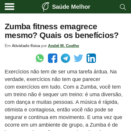
Saúde Melhor
A
t
Zumba fitness emagrece
i
mesmo? Quais os benefícios?
v
Em
Atividade física
por
André M. Coelho
i
d
a
Exercícios não tem de ser uma tarefa árdua. Na
d
verdade, exercícios não tem que parecer
e
com exercícios em tudo. Com a Zumba, você tem
f
um treino não é sequer um treino: é uma diversão,
í
com dança e muitas pessoas. A música é rápida,
s
otimista e contagiosa, então você não pode se
segurar e continua em movimento. E uma vez que
i
ocorre em um ambiente de grupo, a Zumba é de
c