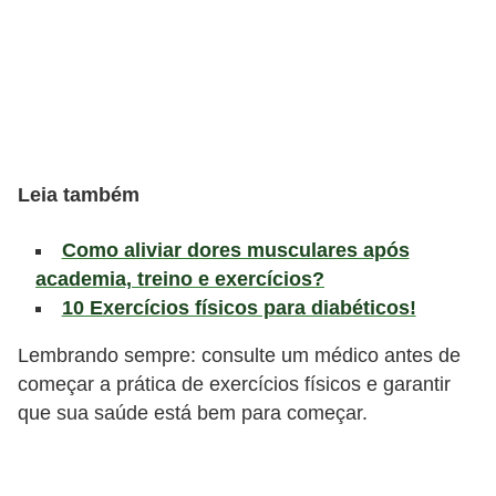
l
i
m
e
n
t
Leia também
a
ç
Como aliviar dores musculares após
ã
academia, treino e exercícios?
o
10 Exercícios físicos para diabéticos!
S
Lembrando sempre: consulte um médico antes de
a
começar a prática de exercícios físicos e garantir
u
que sua saúde está bem para começar.
d
á