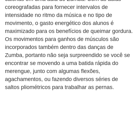
e
coreografadas para fornecer intervalos de
intensidade no ritmo da música e no tipo de
P
movimento, o gasto energético dos alunos é
l
maximizado para os benefícios de queimar gordura.
a
Os movimentos para ganhos de músculos são
n
incorporados também dentro das danças de
Zumba, portanto não seja surpreendido se você se
t
encontrar se movendo a uma batida rápida do
a
merengue, junto com algumas flexões,
s
agachamentos, ou fazendo diversos séries de
m
saltos pliométricos para trabalhar as pernas.
e
d
i
c
i