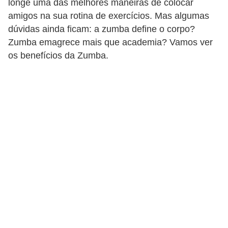
longe uma das melhores maneiras de colocar
a
amigos na sua rotina de exercícios. Mas algumas
B
dúvidas ainda ficam: a zumba define o corpo?
Zumba emagrece mais que academia? Vamos ver
e
os benefícios da Zumba.
l
e
z
a
D
i
e
t
a
e
A