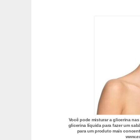
v
e
l
P
l
a
n
o
s
d
e
s
a
Você pode misturar a glicerina nas 
glicerina líquida para fazer um sab
ú
para um produto mais concentr
d
www.ex