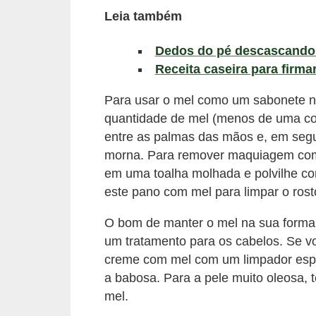
l
Leia também
i
m
Dedos do pé descascando 
e
Receita caseira para firmar
n
Para usar o mel como um sabonete n
t
quantidade de mel (menos de uma co
a
entre as palmas das mãos e, em seg
ç
morna. Para remover maquiagem com
ã
em uma toalha molhada e polvilhe co
este pano com mel para limpar o ro
o
S
O bom de manter o mel na sua forma
a
um tratamento para os cabelos. Se vo
u
creme com mel com um limpador espe
a babosa. Para a pele muito oleosa, 
d
mel.
á