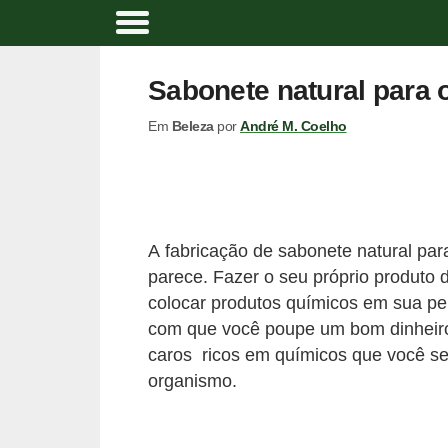
A
t
Sabonete natural para 
i
Em
Beleza
por
André M. Coelho
v
i
d
a
A fabricação de sabonete natural par
d
parece. Fazer o seu próprio produto 
e
colocar produtos químicos em sua pel
f
com que você poupe um bom dinheiro 
í
caros ricos em químicos que você s
s
organismo.
i
c