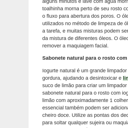
n
alguns minutos e lave com água morn
toalhinha morna perto de seu rosto c
a
o fluxo para abertura dos poros. O ó
i
utilizados no método de limpeza de 
s
a tarefa, e muitas misturas podem ser
S
da mistura de diferentes óleos. O óle
remover a maquiagem facial.
a
ú
Sabonete natural para o rosto com
d
Iogurte natural é um grande limpador n
e
gordura, ajudando a desintoxicar e
li
suco de limão para criar um limpado
sabonete natural para o rosto com iog
limão com aproximadamente 1 colher 
essencial também podem ser adiciona
cheiro doce. Utilize as pontas dos d
para soltar qualquer sujeira ou maqu