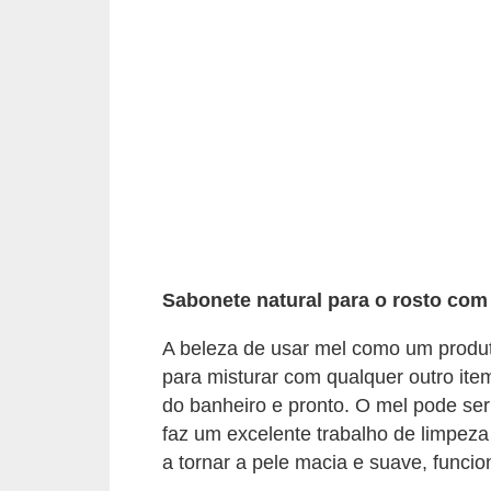
a
B
e
l
e
z
a
D
i
Sabonete natural para o rosto com
e
A beleza de usar mel como um produt
t
para misturar com qualquer outro it
a
do banheiro e pronto. O mel pode ser
e
faz um excelente trabalho de limpeza
a tornar a pele macia e suave, funcio
A