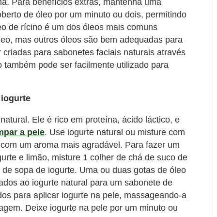
a. Para benefícios extras, mantenha uma
oberto de óleo por um minuto ou dois, permitindo
leo de rícino é um dos óleos mais comuns
óleo, mas outros óleos são bem adequadas para
 criadas para sabonetes faciais naturais através
o também pode ser facilmente utilizado para
 iogurte
atural. Ele é rico em proteína, ácido láctico, e
mpar a pele
. Use iogurte natural ou misture com
r com um aroma mais agradável. Para fazer um
urte e limão, misture 1 colher de chá de suco de
de sopa de iogurte. Uma ou duas gotas de óleo
dos ao iogurte natural para um sabonete de
edos para aplicar iogurte na pele, massageando-a
iagem. Deixe iogurte na pele por um minuto ou