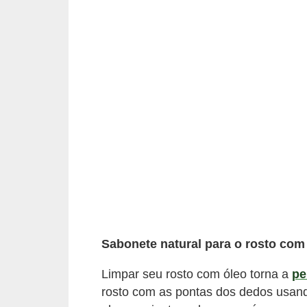
e
P
l
a
n
t
a
s
m
e
d
Sabonete natural para o rosto com
i
c
Limpar seu rosto com óleo torna a
pe
i
rosto com as pontas dos dedos usand